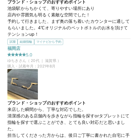
既製品だけど、他人と被りにくいと思ったのもポイントでし
ブランド・ショップのおすすめポイント
た。
池袋駅からちかくて、寄りやすい場所にあり

この店舗の良かったところ
店内や雰囲気も明るく素敵な空間でした！

いつ伺っても、予約なしで突然伺ってしまっても、とても丁寧
予約して行きました、まず奥の落ち着いたカウンターに通して
な対応をして下さいました。

もらいました。4℃オリジナルのペットボトルのお水を頂けて
テンションup！

押し売りの様な接客も一切ありませんでした。

自分の好きそうな、デザインや予算などのアンケート用紙を書
試着
結婚指輪
マイナビから予約
どのお店よりも丁寧な手書きのお手紙をいただいたりもして心
く所から始ましました、なので

福岡店
が暖かくなりました。

落ち着いて自分の考えを伝える事ができるかと思います(^^)担
5.0
当してくれる方の名刺もいただき、アンケートをもとに好みの
ゆちき
さん（
20
代 ｜
滋賀県
）
帰り際は、店舗の外に出て、必ず姿が見えなくなるまで見送っ
指輪を選んで頂ける形でした！やっぱり指輪はどれも可愛です
購入・試着年月：
2021年8月
て下さいました。（他のお店でこの様な事をされているお店
ね！！

は、私が行った中ではありませんでした。）

そして、買ったあとのアフターサービスやメンテナンスが凄い
ですね！あと、石留めサービスなどもあるなんて凄すぎる！最
ショーケースを見て選べなかったのは残念でしたが（もしかし
後にウェブで、見れるカタログも頂き大変満足でした(^^)
たら、その中に運命の出会いがあったかもしれないので）

選んだ商品を気に入った理由
ブランド・ショップのおすすめポイント
無理に押し付ける事なく、側で寄り添って終始素敵な対応をし
ダイヤモンドの輝きが綺麗でした！！4℃の宝石は透明感がか
来店した瞬間から、丁寧な対応でした。

ていただいた

なり高い物が標準なのでしょうか(^^)私が選んだ指輪は15石も
清潔感のある店舗内を歩きながら指輪を探すorタブレットにて
こちらの担当様に指輪をお世話していただきたいと強く思い、
のでボリューミーなのですが、エレガントにきゅっとまとまっ
指輪を探すで選ぶことができ、とても良い対応だと思いまし
こちらの担当様がチョイスして下さった中から決めたので後悔
ているものでした！プラチナの純度がかなり高いと伺いまし
た。

はないですし

た！
担当してくださった方からは、後日ご丁寧に書かれた自宅に手
そういった思い出もつまった指輪を大切にできる事が幸せだと