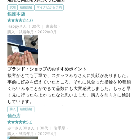
ので、印象は良くありませんよね。

とにかくデザインが、彼女の好みで購入を検討しています。

試着
結婚指輪
マイナビから予約
他のブランドでも色々指輪をみましたが、値段的にも手の届く
銀座本店
その点こちらのスタッフさんは切返しがとても良く良い印象で
範囲で、安心しております。まだ、購入は検討していますが、
4.0
した^ ^
購入の際は是非よろしくお願いします。
Happy
さん（
30
代 ｜
東京都
）
購入・試着年月：
2022年9月
オーダーメイドリング
商品名
30万円
価格帯
30万円
価格帯
マイナビ限定
来店特典
この店舗のおすすめ特典情報
ブランド・ショップのおすすめポイント
マイナビ限定
来店特典
【４℃ BRIDAL】マイナビウエディングから”10,000円分”の特典を
この店舗のおすすめ特典情報
接客がとても丁寧で、スタッフみなさんに笑顔がありました。
プレゼント
【４℃ BRIDAL】マイナビウエディングから”10,000円分”の特典を
事前に好みを伝えていたところ、それに見合った指輪を10種類
プレゼント
くらいみることができて品数にも大変感激しました。もっと早
く見に行ったらよかったなと思いました。購入を前向きに検討
しています。
選んだ商品を気に入った理由
購入
結婚指輪
ダイヤモンドのグレードが高いこと。プラチナも好みにあわせ
仙台店
て選べることがよかったです。男性用のリングも豊富ですし、
5.0
加工などもできるようなので、オーダーリングに近いかたちで
みーさん30
さん（
30
代 ｜
岩手県
）
つくることができるとおもいます。
購入・試着年月：
2022年4月