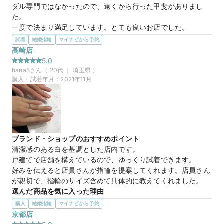
ダル専門ではなかったので、遠くから行った甲斐がありまし
た。

一度で決まり満足しています。とても良いお店でした。
マイナビ限定
来店特典
選んだ商品を気に入った理由
試着
結婚指輪
マイナビから予約
この店舗のおすすめ特典情報
保証もしっかりしていることと

高崎店
【４℃ BRIDAL】マイナビウエディングから”10,000円分”の特典を
店員さんもキチンとわかりやすい対応して頂き安心出来るブラ
プレゼント
5.0
ンドと感じられたことが即決した理由です。

hana5
さん（
20
代 ｜
埼玉県
）
あと、マイナビ経由したのでいろいろとプレゼント頂けてとて
購入・試着年月：
2021年11月
も満足してます。
20万円
価格帯
ブランド・ショップのおすすめポイント
清潔感のある白を基調とした店内です。

戸建てで店舗を構えているので、ゆっくり試着できます。

好みを伝えると店員さんが指輪を提案してくれます。店員さん
が親切で、指輪のサイズ含めて具体的に教えてくれました。
選んだ商品を気に入った理由
シンプルなデザイン、着け心地よく、価格も安いです。

購入
結婚指輪
マイナビから予約
デザインは艶消し加工を希望していましたが、気に入ったもの
京都店
がなかったです。
