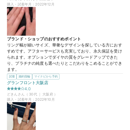
くならないので気に入りました

購入・試着年月：
2022年12月
爪が４つで横から見たときもダイヤ全体が見られて良かったで
す
この店舗の良かったところ
とても広いソファ席でゆったりと試着ができました。

入り口の床にバラが敷き詰められていたりところどころお花や
ブランド・ショップのおすすめポイント
テディベアが飾ってあり素敵でした

リング幅が細いサイズ、華奢なデザインを探している方におす
飲み物やおしぼりも出してくださいました

すめです。アフターサービスも充実しており、永久保証を受け
子供にお絵かき帳や本まで貸してくださいました

られます。オプションでダイヤの質をグレードアップできた
子供がトイレに行ったときも靴を持ってきてくれたり心遣いが
り、プラチナの純度も選べたりとこだわりをこめることができ
嬉しかったです
ます。
選んだ商品を気に入った理由
試着
婚約指輪
マイナビから予約
ピースフルタイム、ナチュラルグレース
商品名
夫婦それぞれが気にあるデザインを見つけることできたからで
グランフロント大阪店
す。男性リングもリング幅、マット加工の有無、ねじりのデザ
4.0
50万円
価格帯
インなど豊富にあり、夫も楽しそうに見ておりました。担当者
どきん
さん（
30
代 ｜
大阪府
）
様も端的に的確なご助言やご説明をしなさいてくださったので
購入・試着年月：
2022年10月
安心してお任せすることができました。
マイナビ限定
来店特典
この店舗のおすすめ特典情報