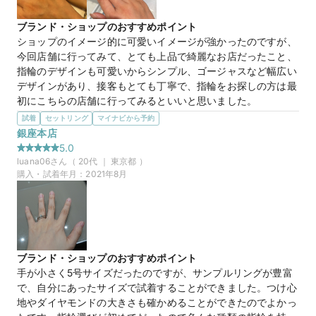
ブランド・ショップのおすすめポイント
ショップのイメージ的に可愛いイメージが強かったのですが、
今回店舗に行ってみて、とても上品で綺麗なお店だったこと、
指輪のデザインも可愛いからシンプル、ゴージャスなど幅広い
デザインがあり、接客もとても丁寧で、指輪をお探しの方は最
初にこちらの店舗に行ってみるといいと思いました。
選んだ商品を気に入った理由
試着
セットリング
マイナビから予約
わたしの希望で、プラチナ、上品なのだけどダイヤモンドの輝
銀座本店
きが感じられる少し華やかめなデザインでお願いしました。

5.0
旦那様はシンプルだけど、わたしのデザインと少し似ているデ
luana06
さん（
20
代 ｜
東京都
）
ザインでペアっぽさを感じられる指輪です。

購入・試着年月：
2021年8月
わたしが指輪をつけすぎて、左薬指が腫れてしまい、写真では
右手につけさせていただいてます
この店舗の良かったところ
接客がとても丁寧です。

わたしが好みの指輪をカタログから選ぶと、予算などに合わせ
ブランド・ショップのおすすめポイント
て好きそうな指輪をいくつか見せてくださって、ほかの店舗だ
手が小さく5号サイズだったのですが、サンプルリングが豊富
とお席に座って、持ってきてくれた指輪をつけるのですが、
で、自分にあったサイズで試着することができました。つけ心
ショーケースまで行って指輪を出してくださるので、そのとき
地やダイヤモンドの大きさも確かめることができたのでよかっ
ほかの指輪もショーケースから見えるので、自分からこれが気