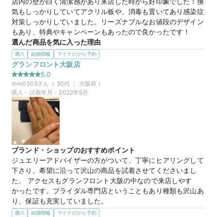
店内の壁が白く清潔感があり来店した時から好印象でした！換
気もしっかりしていてアクリル板や、消毒も置いてあり感染症
対策しっかりしていました。リーズナブルなお値段のデザイン
もあり、特典やキャンペーンもあったので良かったです！
選んだ商品を気に入った理由
最初はウェーブのデザインを希望だったのですが、Vカットの
購入
結婚指輪
マイナビから予約
デザインを付けてみたらとても気に入りました！女性は指が長
グランフロント大阪店
く見えるのと、男性がつけてもキリッとして男性らしいデザイ
5.0
ンでした！誕生石と印字も料金がかからないというのにも惹か
mm0503
さん（
30
代 ｜
大阪府
）
れました。
購入・試着年月：
2022年5月
この店舗の良かったところ
その日に他のブランドさんに指輪を見に行く予約もしていると
伝えたところ、自分達が比較しやすいよう、ガツガツした勧め
方もなく決めやすかったです。何件か見てやっぱりここにしよ
うと思いました。スタッフの方の対応もとても良かったです！
ブランド・ショップのおすすめポイント
ジュエリーアドバイザーの方がついて、丁寧にヒアリングして
20万円
価格帯
下さり、希望に沿って沢山の商品を試着させてくださいまし
た。 アクセスもグランフロント大阪の中なので来店しやす
かったです。ブライダル専門店ということもあり種類も沢山あ
マイナビ限定
来店特典
り、保証も充実していました。
この店舗のおすすめ特典情報
選んだ商品を気に入った理由
購入
【４℃ BRIDAL】マイナビウエディングから”10,000円分”の特典を
結婚指輪
マイナビから予約