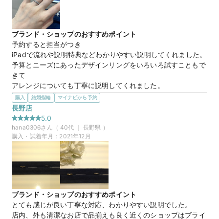
スタッフさんが優しいのが印象的です。最後2つの指輪で迷っ
た時に親身になって考えてくださり一緒に選んでくれました。
2歳の娘を連れていった時も店長さんが優しくて、折り紙で
ブランド・ショップのおすすめポイント
作ったアンパンマンをくださったりまた、家族で行きたくなる
予約すると担当がつき

お店です。
iPadで流れや説明特典などわかりやすい説明してくれました。

予算とニーズにあったデザインリングをいろいろ試すこともで
【ピースフルタイム -穏やかな時-】ふた
商品名
きて

りを包む穏やかな時の流れを表現した
アレンジについても丁寧に説明してくれました。

ウェーブライン
他店と比べて接客やデザインなどしっかりしてる印象でした。

購入
結婚指輪
マイナビから予約
店の雰囲気も落ち着いて見やすいし、邪魔されずに見れる環境
長野店
で店員さんもとても親切でよかったです。ダイヤの紛失につい
5.0
20万円
価格帯
て心配してましたが、安心できる4℃のサポートも

hana0306
さん（
40
代 ｜
長野県
）
銀座本店だけの特典もとても魅力的でした。
購入・試着年月：
2021年12月
選んだ商品を気に入った理由
とにかくキラキラしたものを希望したため、

予算との兼ね合いで一回持ち帰りましたが（予算は20万以内
でしたが気に入ったのは24万だったので...)

デザインとしてはピュアニティのハート&キューピッドダイヤ
ブランド・ショップのおすすめポイント
モンドがお気に入りでした。
とても感じが良い丁寧な対応、わかりやすい説明でした。

店内、外も清潔なお店で品揃えも良く近くのショップはブライ
20万円
価格帯