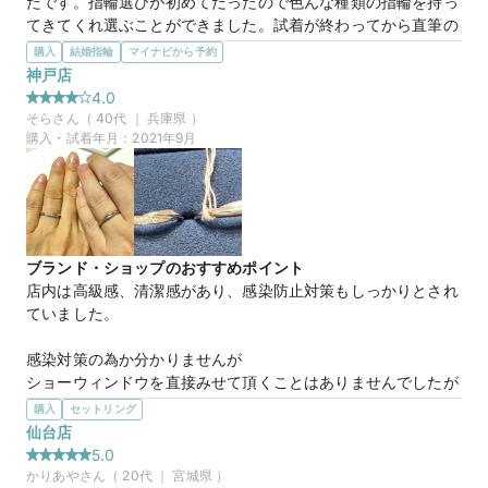
たです。指輪選びが初めてだったので色んな種類の指輪を持っ
になる！などと提案することができて、選択の幅が広がりまし
てきてくれ選ぶことができました。試着が終わってから直筆の
た。
お手紙を頂き嬉しかったです。
購入
結婚指輪
マイナビから予約
選んだ商品を気に入った理由
神戸店
20万円
価格帯
最初は漠然とウェーブがよかったのですが、いざ試着してみる
4.0
とあまり似合いませんでした。ウェーブのきついものだと浮い
そら
さん（
40
代 ｜
兵庫県
）
てしまう感じになってしまいました。なので、ストレートの指
購入・試着年月：
2021年9月
マイナビ限定
来店特典
輪を着けてみると意外と似合うことが分かり婚約指輪と結婚指
この店舗のおすすめ特典情報
輪もストレートにすることにしました。
【４℃ BRIDAL】マイナビウエディングから”10,000円分”の特典を
プレゼント
pureness eternally
商品名
ブランド・ショップのおすすめポイント
30万円
価格帯
店内は高級感、清潔感があり、感染防止対策もしっかりとされ
ていました。

マイナビ限定
来店特典
感染対策の為か分かりませんが

この店舗のおすすめ特典情報
ショーウィンドウを直接みせて頂くことはありませんでしたが

【４℃ BRIDAL】マイナビウエディングから”10,000円分”の特典を
入店時のアンケートに沿って、希望に見合うものをチョイスし
購入
プレゼント
セットリング
て下さり、沢山見せていただきました。

仙台店
アフターサービスも万全（石の補償や指輪の紛失の際に特別価
5.0
格で同じものを作ってくれるなどの補償までついていました）
かりあや
さん（
20
代 ｜
宮城県
）