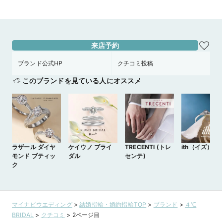
来店予約
ブランド公式HP
クチコミ投稿
このブランドを見ている人にオススメ
ラザール ダイヤ
ケイウノ ブライ
TRECENTI (トレ
ith（イズ）
モンド ブティッ
ダル
センテ)
ク
マイナビウエディング
>
結婚指輪・婚約指輪TOP
>
ブランド
>
４℃
BRIDAL
>
クチコミ
>
2ページ目