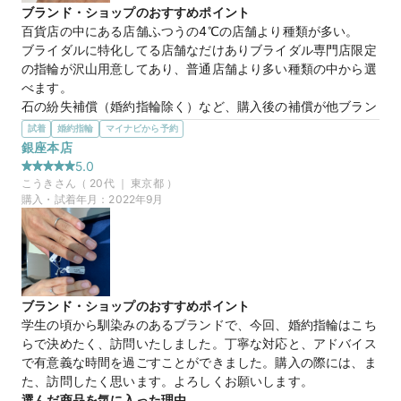
【４℃ BRIDAL】マイナビウエディングから”10,000円分”の特典を
ブランド・ショップのおすすめポイント
プレゼント
百貨店の中にある店舗ふつうの4℃の店舗より種類が多い。

ブライダルに特化してる店舗なだけありブライダル専門店限定
の指輪が沢山用意してあり、普通店舗より多い種類の中から選
べます。

石の紛失補償（婚約指輪除く）など、購入後の補償が他ブラン
ドよりしっかりしていました。
試着
婚約指輪
マイナビから予約
選んだ商品を気に入った理由
銀座本店
ストレート一石、平打ちタイプで探しており

5.0
他ブランドよりプラチナの地金の種類が多く着け心地が良い印
こうき
さん（
20
代 ｜
東京都
）
象でした。

購入・試着年月：
2022年9月
結婚指輪には珍しく、有料ですがダイアモンドのグレートアッ
プもでき補償内容がしっかりしているところも気に入りまし
た。
この店舗の良かったところ
4℃、4℃ブライダル共にスタッフさんの対応が良かったです。

ブランド・ショップのおすすめポイント
いくつか見にいった中には、商品はとても良いのに、

学生の頃から馴染みのあるブランドで、今回、婚約指輪はこち
他に見に行ったブランドを聞かれるので応えたところ見に行っ
らで決めたく、訪問いたしました。丁寧な対応と、アドバイス
たブランドをけなす内容を延々と聞かされ候補から除いたブラ
で有意義な時間を過ごすことができました。購入の際には、ま
ンドもあります。

た、訪問したく思います。よろしくお願いします。
毎日つけるものなので、見る度その時の事を思い出すのは嫌な
選んだ商品を気に入った理由