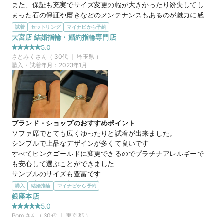
また、保証も充実でサイズ変更の幅が大きかったり紛失してし
まった石の保証や磨きなどのメンテナンスもあるのが魅力に感
じました。
試着
セットリング
マイナビから予約
選んだ商品を気に入った理由
大宮店 結婚指輪・婚約指輪専門店
画像で見ていた時はそこまでの魅力は感じていなかったのです
5.0
が、実物を見て一瞬でその魅力の虜になってしまいました！

さとみく
さん（
30
代 ｜
埼玉県
）
独創的なデザインで、他の人とデザインが被りたく無いと思っ
購入・試着年月：
2023年1月
ていた中でこのデザインに巡り会えたのはとても嬉しいと感じ
ました。
この店舗の良かったところ
入店前からスタッフの方が待っていて、丁寧にお出迎えしてく
れました。

ブランド・ショップのおすすめポイント
店内の雰囲気もとても良くて、落ち着ける空間が作られている
ソファ席でとても広くゆったりと試着が出来ました。

と感じました。

シンプルで上品なデザインが多くて良いです

しっかりとニーズに応えて頂けたのと、自分達の好みを掴んだ
すべてピンクゴールドに変更できるのでプラチナアレルギーで
提案をくれたりと大変満足しました!

も安心して選ぶことができました

帰る時も外で見えなくなるまで見送りをしてくれたりと大変気
サンプルのサイズも豊富です
持ちが良かったです。
選んだ商品を気に入った理由
購入
結婚指輪
マイナビから予約
とても指がきれいに見えました

銀座本店
20万円
価格帯
リングの角度が滑らかでダイヤのラインが綺麗でした

5.0
よくありそうなデザインですが重ね付けしてもダイヤがしつこ
Pom
さん（
30
代 ｜
東京都
）