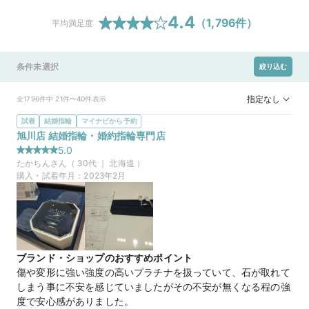
4.4
（
1,796
件）
平均満足度
条件未選択
絞り込む
指定なし
全1796件中 21件〜40件表示
試着
結婚指輪
マイナビから予約
旭川店 結婚指輪・婚約指輪専門店
5.0
たかちん
さん（
30
代 ｜
北海道
）
購入・試着年月：
2023年2月
ブランド・ショップのおすすめポイント
傷や変形に強い強度の高いプラチナを扱っていて、石が取れて
しまう事に不安を感じていましたがその不安が無くなる程の強
度で安心感がありました。
