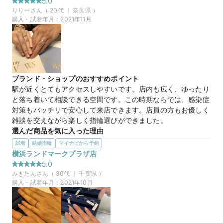
5.0
艶ありのプラチナは、傷が入ってそれが思い出になる旨を教え
りりー
さん（
20
代 ｜
奈良県
）
ていただき、初めて興味を持てました。
購入・試着年月：
2021年11月
10万円
価格帯
ブランド・ショップのおすすめポイント
駅が近くとてもアクセスしやすいです。店内も広く、ゆったり
と落ち着いて相談できる空間です。この時期ならでは、感染症
対策もバッチリで安心して来店できます。店員の方もお優しく
雑談を交えながら楽しく指輪選びができました。
選んだ商品を気に入った理由
シンプルでリーズナブルな指輪です。値段を安く押さえたい
試着
結婚指輪
マイナビから予約
カップルにはぴったりだとおもいます。また、高級感もあり大
横浜ランドマークプラザ店
満足しています。特典も充実しており、かわいいペア人形や写
5.0
真ばえするように結婚指輪を飾ってくださったり思い出に残り
みきたん
さん（
30
代 ｜
千葉県
）
ました。
購入・試着年月：
2021年10月
20万円
価格帯