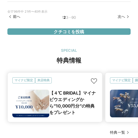
紙が郵送され、とても感動しました！！
感じました！
10万円
価格帯
選んだ商品を気に入った理由
全1796件中 21件〜40件表示
Vラインのデザインで探しており、とても気に入ったデザイン
前へ
…
次へ
LINK-約束-
商品名
1
2
3
90
を試着することができました。

店員さんも、婚約指輪と合うデザインを提案や探してくださっ
20万円
価格帯
クチコミを投稿
たり、とても丁寧なご対応で安心して過ごすことができまし
た。
SPECIAL
特典情報
マイナビ限定
来店特典
マイナビ限定
購
【４℃ BRIDAL】マイナ
ビウエディングか
ら”10,000円分”の特典
をプレゼント
特典一覧