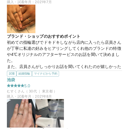
で店舗が多いので気軽にクリーニングなどをお願いしやすいの
購入・試着年月：
2021年7月
も良いと思います。

キャンペーン期間中で

豪華特典があったのも良かったです！
選んだ商品を気に入った理由
ブランド・ショップのおすすめポイント
指輪に対しての『運命の出会い』の様なものはなく、気に入っ
初めての指輪選びでドキドキしながら店内に入ったら店員さん
た商品から2人で総合的に検討して決めました。

が丁寧に私達の好みをヒアリングしてくれ他のブランドの特徴
や4℃オリジナルのアフターサービスのお話を聞いて決めまし
まず、色々見たお店の中で

た。

4℃ブライダルのダイヤが一番綺麗だと思いました。

また、店員さんがしっかりお話を聞いてくれたのが嬉しかった
です。
試着
結婚指輪
マイナビから予約
中でもこちらの指輪の輝き方が、しっかり綺麗なのに上品で主
選んだ商品を気に入った理由
池袋
張しすぎず、一番素敵だと思いました。

スタイリッシュでかつシンプルなデザインを探しており、私が
5.0
シンプルだけどデザイン性もあり

ピンクゴールドの入った指輪を探していたのでドンピシャの指
むすく
さん（
30
代 ｜
東京都
）
『LINK-約束-』という商品名と指輪に込められた意味も気に入
輪があり即お気に入りになり主人と同じ考えでもあったので購
購入・試着年月：
2021年8月
りました。

入しました。

また、キャンペーン期間中ともあり様々なサービスを受けられ
他の方の4℃ブライダルのレビューを、他サイトも含めて沢山
たので決めました。
見ましたが、

『LINK』を選ばれている方を見かけなかったので
