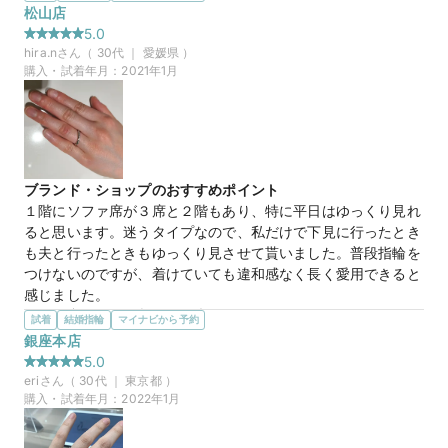
2人の希望の予算やデザインに合わせて商品を出してくださり
プレゼント
松山店
試着してはその都度希望や、感想を丁寧に聞いてくださり、納
5.0
得いくまでゆっくり試着させてくださいました。来店予約して
hira.n
さん（
30
代 ｜
愛媛県
）
いったので、ゆったり選ぶことができました。2人でお気に入
購入・試着年月：
2021年1月
りの指輪を見つけることができました。
この店舗の良かったところ
丁寧にヒアリングしてくださるところが良かったです。

いろんなお話ができて楽しかったです。

来店予約した際には私たちに向けてかわいいメッセージカード
ブランド・ショップのおすすめポイント
も書いてくださり嬉しかったです。落ち着いたゆっくりした空
１階にソファ席が３席と２階もあり、特に平日はゆっくり見れ
間の店内でした。

ると思います。迷うタイプなので、私だけで下見に行ったとき
種類も豊富でした♪
も夫と行ったときもゆっくり見させて貰いました。普段指輪を
つけないのですが、着けていても違和感なく長く愛用できると
アクアリリー
商品名
感じました。
選んだ商品を気に入った理由
試着
結婚指輪
マイナビから予約
20万円
価格帯
ウェーブしているデザインなので色んな角度からダイヤモンド
銀座本店
が見えて気分上がります。派手そうに思いましたがダイヤモン
5.0
ドが小粒なので賑やかすぎず華やかで気に入りました。浮腫み
eri
さん（
30
代 ｜
東京都
）
マイナビ限定
来店特典
やすいのですがウェーブしているので指が細く見えて嬉しかっ
購入・試着年月：
2022年1月
この店舗のおすすめ特典情報
たです。
【４℃ BRIDAL】マイナビウエディングから”10,000円分”の特典を
この店舗の良かったところ
プレゼント