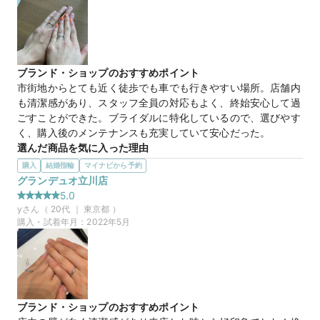
マイナビ限定
来店特典
この店舗のおすすめ特典情報
【４℃ BRIDAL】マイナビウエディングから”10,000円分”の特典を
プレゼント
ブランド・ショップのおすすめポイント
市街地からとても近く徒歩でも車でも行きやすい場所。店舗内
も清潔感があり、スタッフ全員の対応もよく、終始安心して過
ごすことができた。ブライダルに特化しているので、選びやす
く、購入後のメンテナンスも充実していて安心だった。
選んだ商品を気に入った理由
夫と二人でつけるので、お互い日常に馴染むシンプルなデザイ
購入
結婚指輪
マイナビから予約
ンが良かった。ストレートタイプは共通させ、あとはそれぞれ
グランデュオ立川店
の好みのデザインを選べたのもうれしい。歳をとって指が細く
5.0
なってきても、指輪の存在感があるデザインにした。
y
さん（
20
代 ｜
東京都
）
購入・試着年月：
2022年5月
ブランド・ショップのおすすめポイント