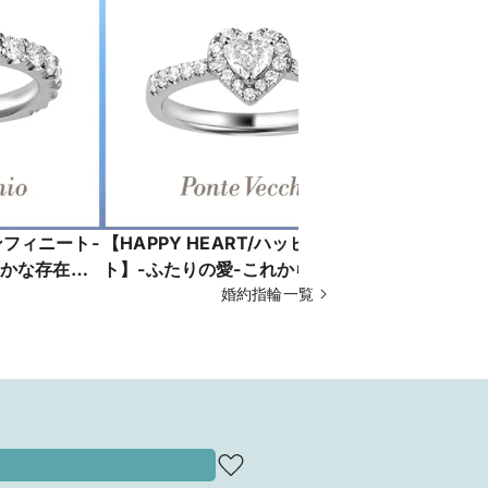
インフィニート-
【HAPPY HEART/ハッピーハー
【BOUQU
かな存在感
ト】-ふたりの愛-これからもずっ
NG0902E
と、ふたりの愛が続くことへの約束
婚約指輪一覧
_NG0808E002WDMM