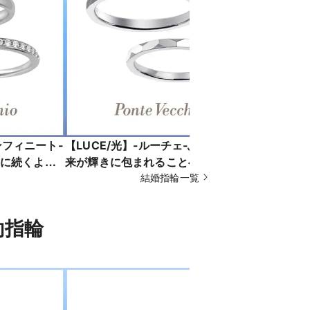
インフィニート-
【LUCE/光】-ルーチェ-ふたりの未
【PROME
に続くよ
来が輝きに包まれることへの証とし
どんな時に
をこめて
て_BY1803W001XXM5
結婚指輪一覧
進むふたり
_GL0352
婚約指輪