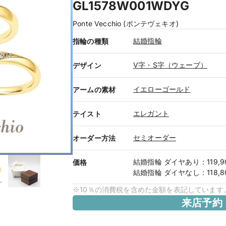
GL1578W001WDYG
Ponte Vecchio (ポンテヴェキオ)
結婚指輪
指輪の種類
V字・S字（ウェーブ）
デザイン
イエローゴールド
アームの素材
エレガント
テイスト
セミオーダー
オーダー方法
結婚指輪
ダイヤあり
：
119,
価格
結婚指輪
ダイヤなし
：
118,
※10％の消費税を含めた金額を表記しています
来店予約