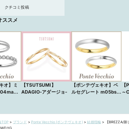
クチコミ投稿
オススメ
キオ】ミ
【TSUTSUMI】
【ポンテヴェキオ】ベ
【P
04ma／
ADAGIO-アダージョ-
ルセグレート m05bs／
～C
ふたりの秘密
～
TOP
>
ブランド
>
Ponte Vecchio (ポンテヴェキオ)
>
結婚指輪
>
【BREZZA
1WDYG