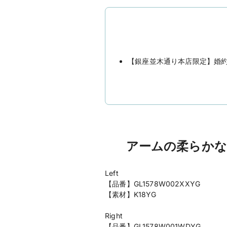
【銀座並木通り本店限定】婚
アームの柔らかな
Left
【品番】GL1578W002XXYG
【素材】K18YG
Right
【品番】GL1578W001WDYG