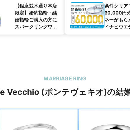
【銀座並木通り本店
条件クリア
限定】婚約指輪・結
60,000
婚指輪ご購入の方に
ネーがもら
スパークリングワイ
イナビウエ
ン（ハーフボトル）
カップル応
プレゼント
ペーン】
MARRIAGE RING
te Vecchio (ポンテヴェキオ)の