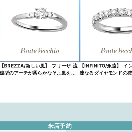
【BREZZA/新しい風】-ブリーザ-流
【INFINITO/永遠】-
線型のアーチが柔らかなそよ風をイ
連なるダイヤモンドの確
メージさせるフレッシュな印象の婚
_NG0302R201WDMM
約指輪_GL1403E002WDM5
来店予約