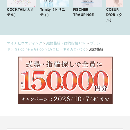
COCKTAIL(カク
Trinity（トリニ
FISCHER
COEUR
テル）
ティ）
TRAURINGE
D'OR（クゥド
ル）
マイナビウエディング
>
結婚指輪・婚約指輪TOP
>
ブラン
ド
>
Galopine & Galopin (ガロピーネ＆ガロパン)
>
結婚指輪