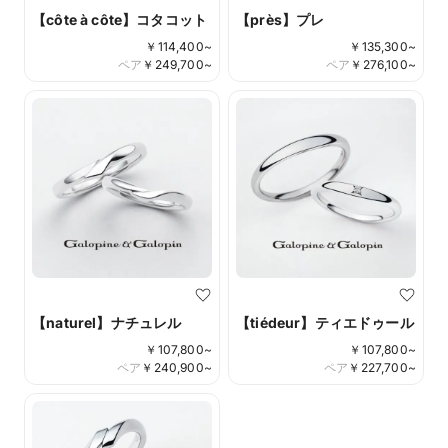
【côte à côte】コタコット
【près】プレ
￥
114,400
~
￥
135,300
~
ペア
￥
249,700
~
ペア
￥
276,100
~
【naturel】ナチュレル
【tiédeur】ティエドゥール
￥
107,800
~
￥
107,800
~
ペア
￥
240,900
~
ペア
￥
227,700
~