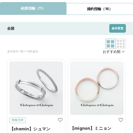
結婚指輪（11）
婚約指輪（16）
全国
条件変更
おすすめ順
全11件中 1件〜11件表示
情報充実
【mignon】ミニョン
【chemin】シュマン