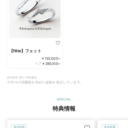
【fête】フェット
￥
132,000
~
ペア
￥
265,100
~
全11件中 1件〜11件表示
※10％の消費税を含めた金額を表記しています。
SPECIAL
特典情報
来店特典
来店特典