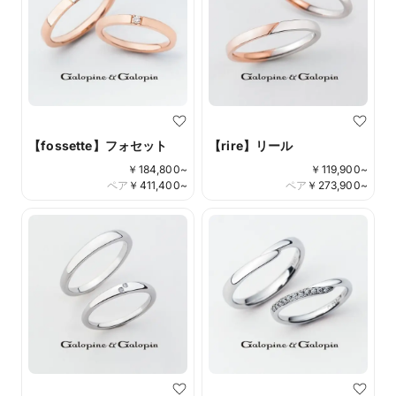
【fossette】フォセット
【rire】リール
￥
184,800
~
￥
119,900
~
ペア
￥
411,400
~
ペア
￥
273,900
~