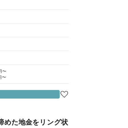
0円〜
0円〜
。
締めた地金をリング状