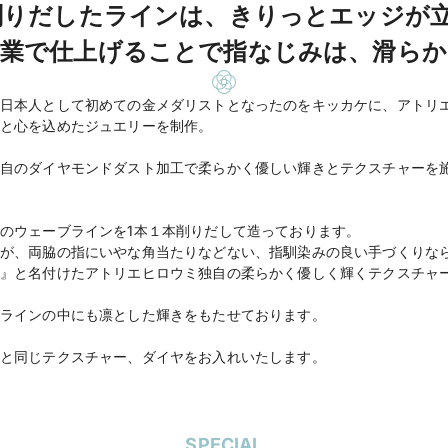
削りだしたラインは、きりっとエッジが
作業で仕上げることで指なじみは、滑らか
日本人として初めての金メダリストとなったのをキッカケに、アトリ
と心を込めたジュエリーを制作。
自のダイヤモンドダスト加工で柔らかく優しい輝きとテクスチャーを
のウェーブラインを1本１本削りだして造っております。
が、両脇の指にいやな角当たりなどない、指馴染みの良い手づくりな
』と名付けたアトリエヒロウミ独自の柔らかく優しく輝くテクスチャ
ラインの中にも凛とした輝きをもたせております。
SPECIAL