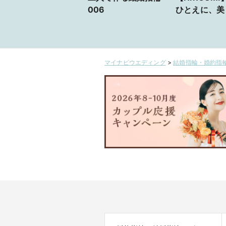
006
ひとえに、美
える。世界一
生み出すハー
ティリング。
マイナビウエディング
>
結婚指輪・婚約指輪