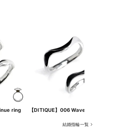
nue ring
【DITIQUE】006 Wave ring
【DITIQUE
Bands Rin
結婚指輪一覧