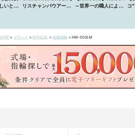
しいと思
リスチャンバウアー
～世界一の職人によ
コ
の職人が
JAPAN SELECTION
る、特別なブライダル
超
フエタニ
NO.274370
リング～
カ
NO.241628
TOP
>
ブランド
>
DITIQUE
>
結婚指輪
>
HM-003LM