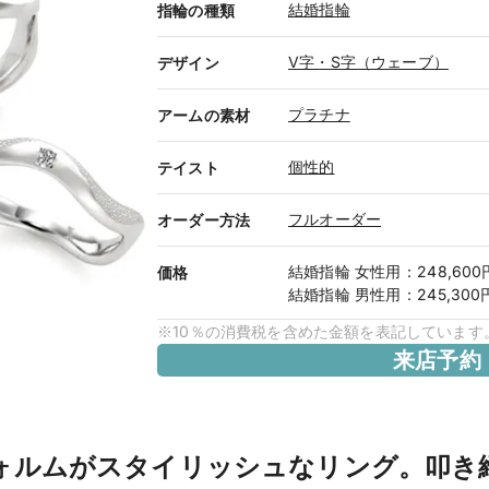
結婚指輪
指輪の種類
V字・S字（ウェーブ）
デザイン
プラチナ
アームの素材
個性的
テイスト
フルオーダー
オーダー方法
結婚指輪
女性用
：
248,60
価格
結婚指輪
男性用
：
245,30
※10％の消費税を含めた金額を表記しています
来店予約
ォルムがスタイリッシュなリング。叩き