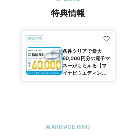
特典情報
来店特典
条件クリアで最大
60,000円分の電子マ
ネーがもらえる【マ
イナビウエディング
カップル応援キャン
ペーン】
MARRIAGE RING