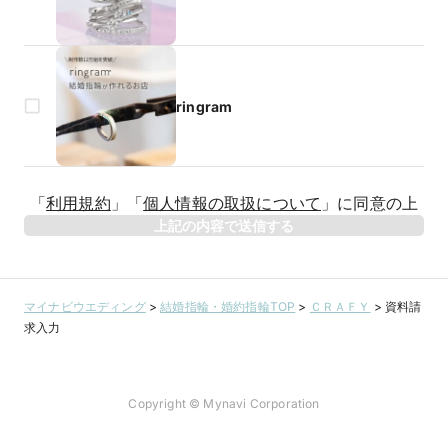
ringram
「
利用規約
」
「
個人情報の取扱について
」
に同意の上
上記の内容で送信する
マイナビウエディング
>
結婚指輪・婚約指輪TOP
>
ＣＲＡＦＹ
>
資料請
求入力
Copyright © Mynavi Corporation