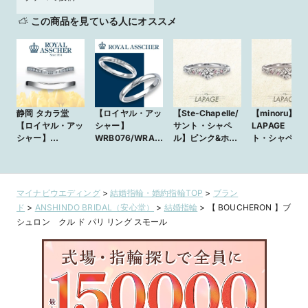
この商品を見ている人にオススメ
静岡 タカラ堂
【ロイヤル・アッ
【Ste-Chapelle/
【minoru】
【ロイヤル・アッ
シャー】
サント・シャペ
LAPAGE サ
シャー】
WRB076/WRA0
ル】ピンク&ホワ
ト・シャペル
JRA0226BP/W
66 ～シンプル
イトダイヤの婚約
RA036 ～柔らか
に、指に馴染むマ
指輪［LAPAGE］
い印象のハーフエ
リッジリング～
タニティリング～
マイナビウエディング
>
結婚指輪・婚約指輪TOP
>
ブラン
ド
>
ANSHINDO BRIDAL（安心堂）
>
結婚指輪
>
【 BOUCHERON 】ブ
シュロン クル ド パリ リング スモール