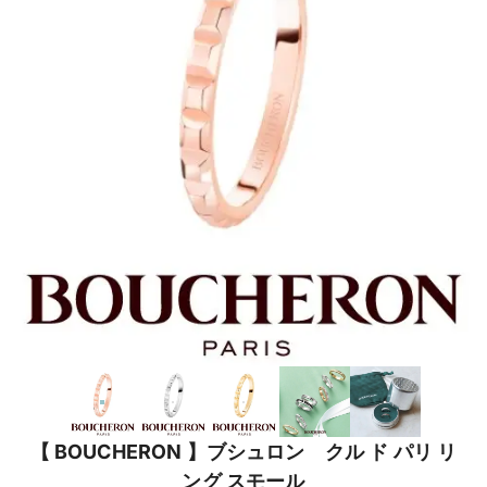
【 BOUCHERON 】ブシュロン クル ド パリ リ
ング スモール