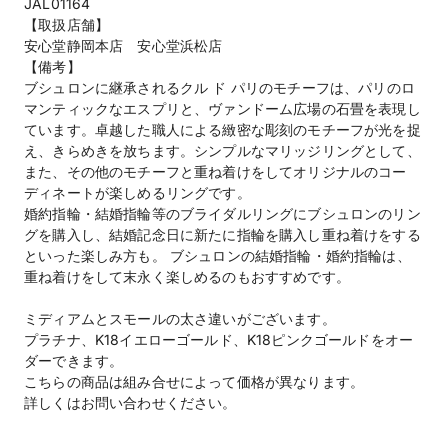
JAL01164
【取扱店舗】
安心堂静岡本店 安心堂浜松店
【備考】
ブシュロンに継承されるクル ド パリのモチーフは、パリのロ
マンティックなエスプリと、ヴァンドーム広場の石畳を表現し
ています。卓越した職人による緻密な彫刻のモチーフが光を捉
え、きらめきを放ちます。シンプルなマリッジリングとして、
また、その他のモチーフと重ね着けをしてオリジナルのコー
ディネートが楽しめるリングです。
婚約指輪・結婚指輪等のブライダルリングにブシュロンのリン
グを購入し、結婚記念日に新たに指輪を購入し重ね着けをする
といった楽しみ方も。 ブシュロンの結婚指輪・婚約指輪は、
重ね着けをして末永く楽しめるのもおすすめです。
ミディアムとスモールの太さ違いがございます。
プラチナ、K18イエローゴールド、K18ピンクゴールドをオー
ダーできます。
こちらの商品は組み合せによって価格が異なります。
詳しくはお問い合わせください。