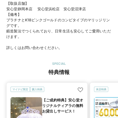
【取扱店舗】
安心堂静岡本店 安心堂浜松店 安心堂沼津店
【備考】
プラチナとK18ピンクゴールドのコンビタイプのマリッジリン
グです。
鍛造製法でつくられており、日常生活も安心してご愛用いただ
けます。
詳しくはお問い合わせください。
SPECIAL
特典情報
マイナビ限定
購入特典
来店特典
【ご成約特典】安心堂オ
リジナルティアラの無料
お貸出しサービス！