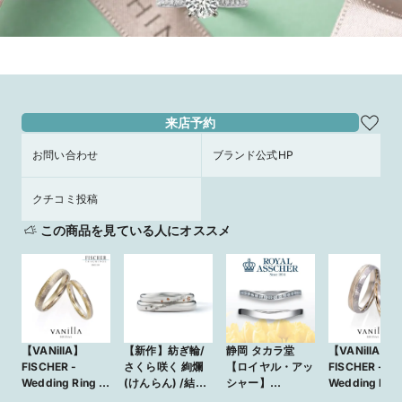
来店予約
お問い合わせ
ブランド公式HP
クチコミ投稿
この商品を見ている人にオススメ
【VANillA】
【新作】紡ぎ輪/
静岡 タカラ堂
【VANillA】
FISCHER -
さくら咲く 絢爛
【ロイヤル・アッ
FISCHER -
Wedding Ring /
(けんらん) /結婚
シャー】
Wedding Ring
9750778-025・
指輪
JRA0226BP/W
9750370-025