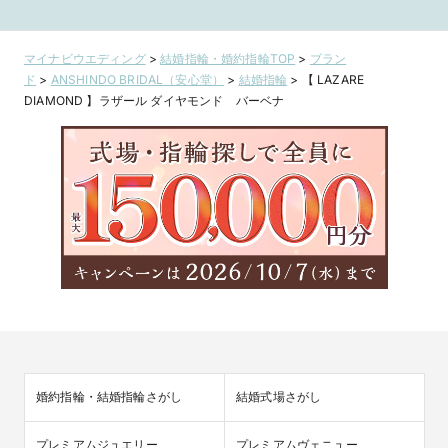
9650778-
RA036 ～柔らか
9650370-
030【VANillA広
い印象のハーフエ
030【VANill
島店・福山本店】
タニティリング～
島店・福山本
マイナビウエディング
>
結婚指輪・婚約指輪TOP
>
ブラン
ド
>
ANSHINDO BRIDAL（安心堂）
>
結婚指輪
>
【 LAZARE
DIAMOND 】ラザール ダイヤモンド バーベナ
婚約指輪・結婚指輪さがし
結婚式場さがし
プレミアムジュエリー
プレミアムヴェニュー