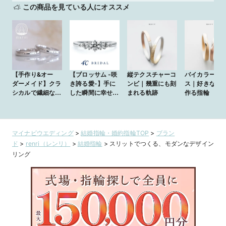
この商品を見ている人にオススメ
【手作り&オー
【ブロッサム -咲
縦テクスチャーコ
バイカラーメ
ダーメイド】クラ
き誇る愛-】手に
ンビ｜幾重にも刻
ス｜好きな色
シカルで繊細なミ
した瞬間に幸せに
まれる軌跡
作る指輪
ルグレインをアク
満たされる可憐な
セントに
婚約指輪
マイナビウエディング
>
結婚指輪・婚約指輪TOP
>
ブラン
ド
>
renri（レンリ）
>
結婚指輪
>
スリットでつくる、モダンなデザイン
リング