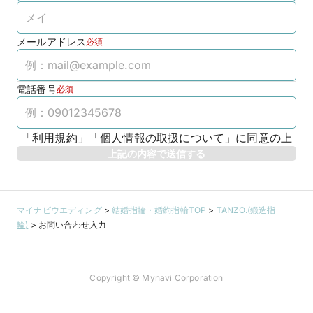
メールアドレス
必須
電話番号
必須
「
利用規約
」
「
個人情報の取扱について
」
に同意の上
上記の内容で送信する
マイナビウエディング
>
結婚指輪・婚約指輪TOP
>
TANZO.(鍛造指
輪)
>
お問い合わせ入力
Copyright © Mynavi Corporation