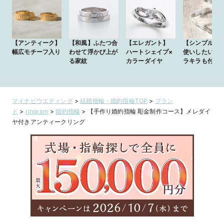
【アンティーク】
【和風】ふたつ合
【エレガント】
【シンプル】
幅広モチーフ入り
わせて浮かび上が
ハートシェイプ×
使いしたいけ
る家紋
カラーダイヤ
ラキラも付け
マイナビウエディング
>
結婚指輪・婚約指輪TOP
>
ブラン
ド
>
ringram
>
婚約指輪
>
【手作り婚約指輪 彫金制作コース】メレダイ
ヤ付きアンティークリング