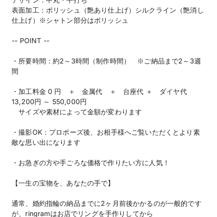
表面加工：ポリッシュ（艶あり仕上げ）シルクライン（艶消し
仕上げ）※シャトン部分はポリッシュ
-- POINT --
・所要時間：約2～3時間（制作時間） ※ご納品まで2～3週
間
・加工料金 0 円 ＋ 金属代 ＋ 台座代 ＋ ダイヤ代
13,200円 ～ 550,000円
サイズや素材によって金額が変わります
・撮影OK：プロポーズ後、お相手様へご覧いただくとより素
敵な思い出になります
・お急ぎの方や手ごろな価格で作りたい方に人気！
【一生の宝物を、あなたの手で】
通常、婚約指輪の納品までに2ヶ月前後かかるのが一般的です
が、ringramはお店でリングを手作りしてから