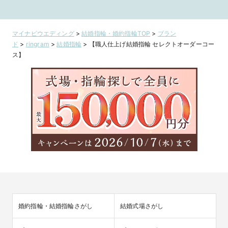
マイナビウエディング
>
結婚指輪・婚約指輪TOP
>
ブラン
ド
>
ringram
>
結婚指輪
>
【職人仕上げ結婚指輪 セレクトオーダーコー
ス】
婚約指輪・結婚指輪さがし
結婚式場さがし