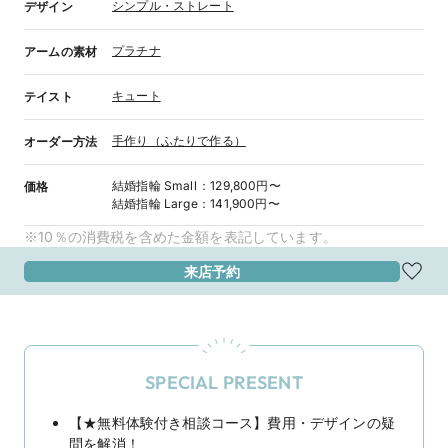
シンプル・ストレート
デザイン
プラチナ
アームの素材
キュート
テイスト
手作り（ふたりで作る）
オーダー方法
結婚指輪
Small
：
129,800円〜
価格
結婚指輪
Large
：
141,900円〜
※10％の消費税を含めた金額を表記しています。
来店予約
SPECIAL PRESENT
【★無料体験付き相談コース】費用・デザインの疑
問を解消！