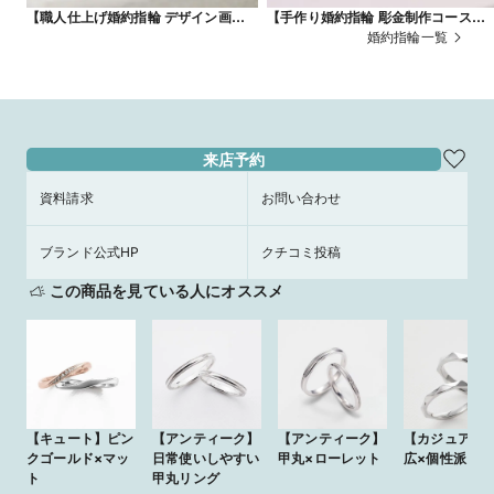
【職人仕上げ婚約指輪 デザイン画コー
【手作り婚約指輪 彫金制作コース】
ス】
レダイヤ付きアンティークリング
婚約指輪一覧
来店予約
資料請求
お問い合わせ
ブランド公式HP
クチコミ投稿
この商品を見ている人にオススメ
【キュート】ピン
【アンティーク】
【アンティーク】
【カジュアル
クゴールド×マッ
日常使いしやすい
甲丸×ローレット
広×個性派
ト
甲丸リング