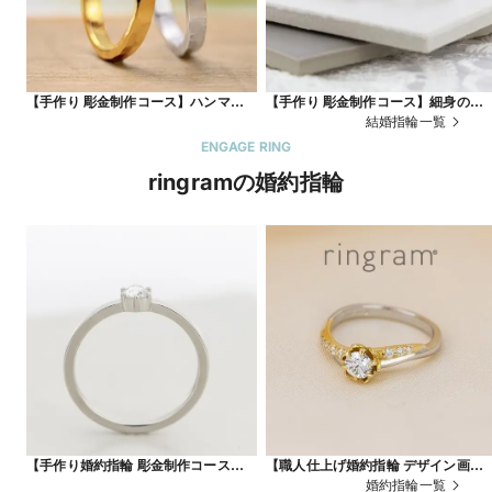
【手作り 彫金制作コース】ハンマー模
【手作り 彫金制作コース】細身のリ
様
グにローレット加工でアクセントを
結婚指輪一覧
ENGAGE RING
ringramの婚約指輪
【手作り婚約指輪 彫金制作コース】ダ
【職人仕上げ婚約指輪 デザイン画コ
イヤが際立つ王道リング
ス】YG×PTコンビ
婚約指輪一覧