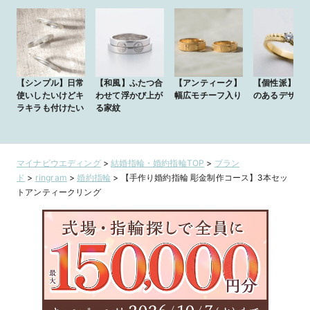
【シンプル】日常
【和風】ふたつ合
【アンティーク】
【個性派】存
使いしたいけどキ
わせて浮かび上が
幅広モチーフ入り
のあるデザイ
ラキラも付けたい
る家紋
マイナビウエディング
>
結婚指輪・婚約指輪TOP
>
ブラン
ド
>
ringram
>
婚約指輪
>
【手作り婚約指輪 彫金制作コース】3本セッ
トアンティークリング