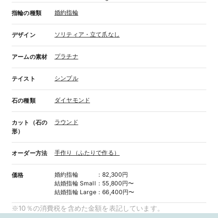
婚約指輪
指輪の種類
ソリティア・立て爪なし
デザイン
プラチナ
アームの素材
シンプル
テイスト
ダイヤモンド
石の種類
ラウンド
カット（石の
形）
手作り（ふたりで作る）
オーダー方法
婚約指輪
：
82,300円
価格
結婚指輪
Small
：
55,800円〜
結婚指輪
Large
：
66,400円〜
※10％の消費税を含めた金額を表記しています。