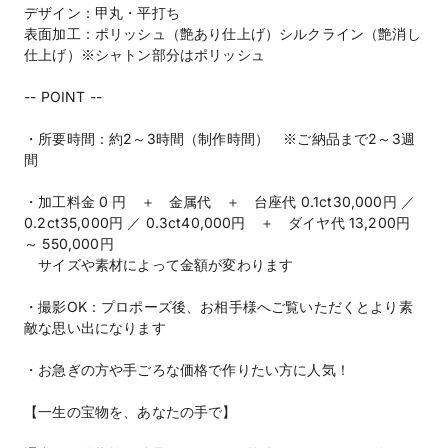
デザイン：甲丸・平打ち
表面加工：ポリッシュ（艶あり仕上げ）シルクライン（艶消し
仕上げ）※シャトン部分はポリッシュ
-- POINT --
・所要時間：約2～3時間（制作時間） ※ご納品まで2～3週
間
・加工料金 0 円 ＋ 金属代 ＋ 台座代 0.1ct30,000円 ／
0.2ct35,000円 ／ 0.3ct40,000円 ＋ ダイヤ代 13,200円
～ 550,000円
サイズや素材によって金額が変わります
・撮影OK：プロポーズ後、お相手様へご覧いただくとより素
敵な思い出になります
・お急ぎの方や手ごろな価格で作りたい方に人気！
【一生の宝物を、あなたの手で】