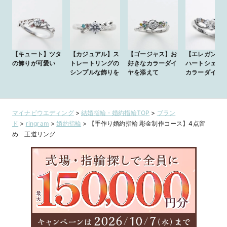
【キュート】ツタ
【カジュアル】ス
【ゴージャス】お
【エレガント
の飾りが可愛い
トレートリングの
好きなカラーダイ
ハートシェイプ
シンプルな飾りを
ヤを添えて
カラーダイヤ
マイナビウエディング
>
結婚指輪・婚約指輪TOP
>
ブラン
ド
>
ringram
>
婚約指輪
>
【手作り婚約指輪 彫金制作コース】4点留
め 王道リング