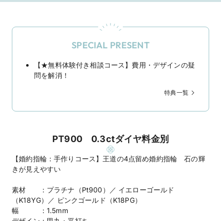
SPECIAL PRESENT
【★無料体験付き相談コース】費用・デザインの疑
問を解消！
特典一覧
PT900 0.3ctダイヤ料金別
【婚約指輪：手作りコース】王道の4点留め婚約指輪 石の輝
きが見えやすい
素材 ：プラチナ（Pt900）／ イエローゴールド
（K18YG）／ ピンクゴールド（K18PG）
幅 ：1.5mm
デザイン：甲丸・平打ち