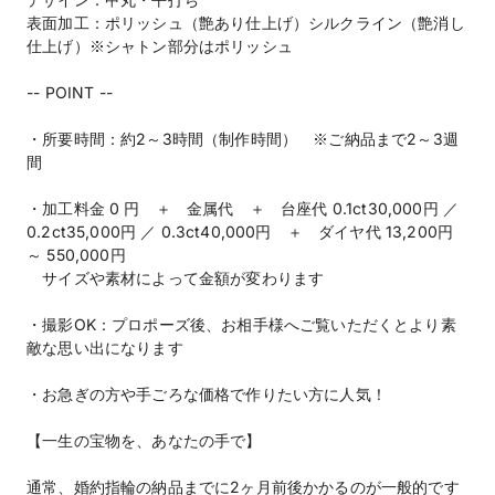
表面加工：ポリッシュ（艶あり仕上げ）シルクライン（艶消し
仕上げ）※シャトン部分はポリッシュ
-- POINT --
・所要時間：約2～3時間（制作時間） ※ご納品まで2～3週
間
・加工料金 0 円 ＋ 金属代 ＋ 台座代 0.1ct30,000円 ／
0.2ct35,000円 ／ 0.3ct40,000円 ＋ ダイヤ代 13,200円
～ 550,000円
サイズや素材によって金額が変わります
・撮影OK：プロポーズ後、お相手様へご覧いただくとより素
敵な思い出になります
・お急ぎの方や手ごろな価格で作りたい方に人気！
【一生の宝物を、あなたの手で】
通常、婚約指輪の納品までに2ヶ月前後かかるのが一般的です