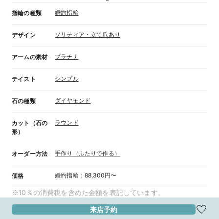
婚約指輪
指輪の種類
ソリティア・立て爪あり
デザイン
プラチナ
アームの素材
シンプル
テイスト
ダイヤモンド
石の種類
ラウンド
カット（石の
形）
手作り（ふたりで作る）
オーダー方法
婚約指輪
：
88,300円〜
価格
※10％の消費税を含めた金額を表記しています。
来店予約