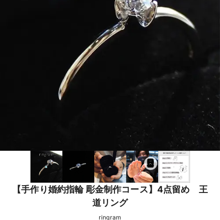
【手作り婚約指輪 彫金制作コース】4点留め 王
道リング
ringram