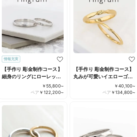
情報充実
【手作り 彫金制作コース】
【手作り 彫金制作コース】
細身のリングにローレット
丸みが可愛いイエローゴー
加工でアクセントを
ルドリング
￥
55,800
~
￥
40,100
~
ペア
￥
122,200
~
ペア
￥
134,800
~