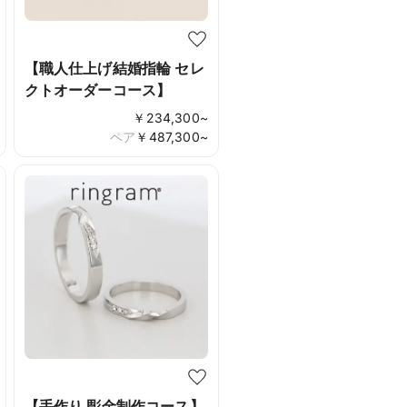
【職人仕上げ結婚指輪 セレ
クトオーダーコース】
￥
234,300
~
ペア
￥
487,300
~
【手作り 彫金制作コース】