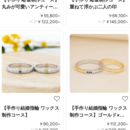
丸みが可愛いアンティーク
重ねて浮かぶ二人の印
リング
￥
55,800
~
￥
66,100
~
ペア
￥
122,200
~
ペア
￥
145,000
~
【手作り結婚指輪 ワックス
【手作り結婚指輪 ワックス
制作コース】
制作コース】ゴールド×プ
ラチナ
￥
90,200
~
￥
112,200
~
ペア
￥
211,200
~
ペア
￥
229,900
~