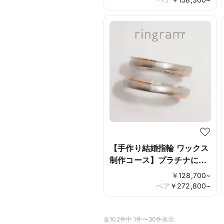
【手作り結婚指輪 ワックス
制作コース】プラチナにさ
りげなくピンクゴールド
￥
128,700
~
を！
ペア
￥
272,800
~
全102件中 1件〜30件表示