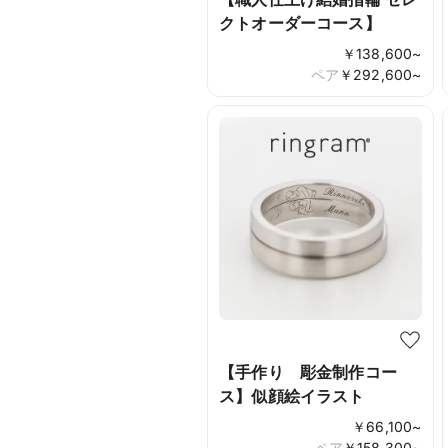
クトオーダーコース】
￥
138,600
~
ペア
￥
292,600
~
【手作り 彫金制作コー
ス】似顔絵イラスト
￥
66,100
~
ペア
￥
158,300
~