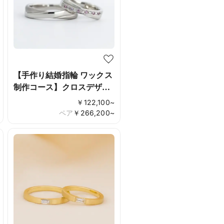
【手作り結婚指輪 ワックス
制作コース】クロスデザイ
ン
￥
122,100
~
ペア
￥
266,200
~