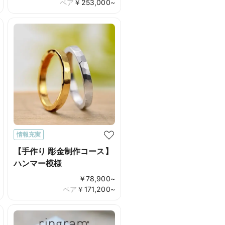
ペア
￥
253,000
~
情報充実
【手作り 彫金制作コース】
ハンマー模様
￥
78,900
~
ペア
￥
171,200
~