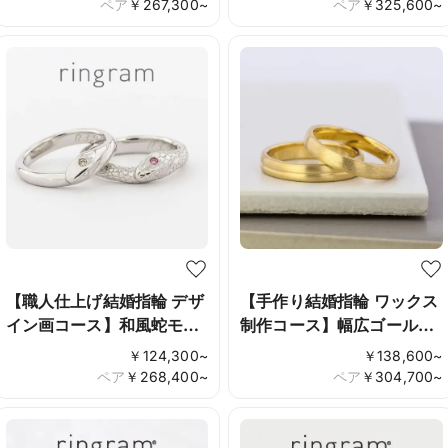
ペア
￥
267,300
~
ペア
￥
325,600
~
【職人仕上げ結婚指輪 デザ
【手作り結婚指輪 ワックス
イン画コース】和風蛇モ
制作コース】幅広ゴールド
チーフ
リング
￥
124,300
~
￥
138,600
~
ペア
￥
268,400
~
ペア
￥
304,700
~