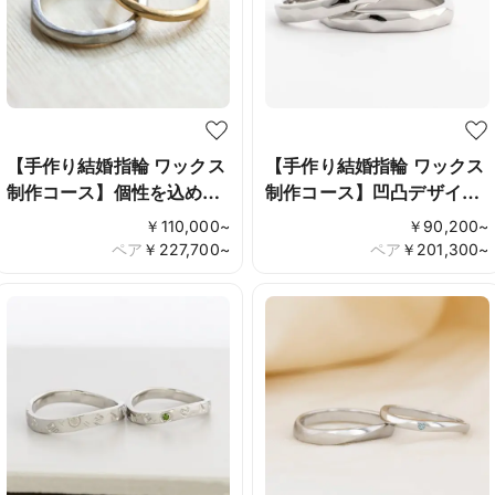
【手作り結婚指輪 ワックス
【手作り結婚指輪 ワックス
制作コース】個性を込めた
制作コース】凹凸デザイン
アンティークリング
でお2人らしさを
￥
110,000
~
￥
90,200
~
ペア
￥
227,700
~
ペア
￥
201,300
~