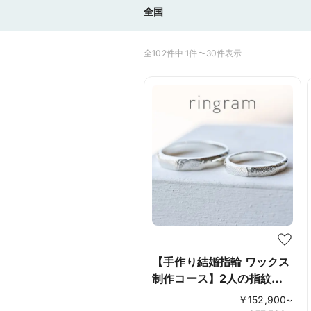
全国
全102件中 1件〜30件表示
【手作り結婚指輪 ワックス
制作コース】2人の指紋を
指輪に
￥
152,900
~