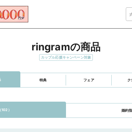
ringramの商品
カップル応援キャンペーン対象
品
特典
フェア
ク
102）
婚約指