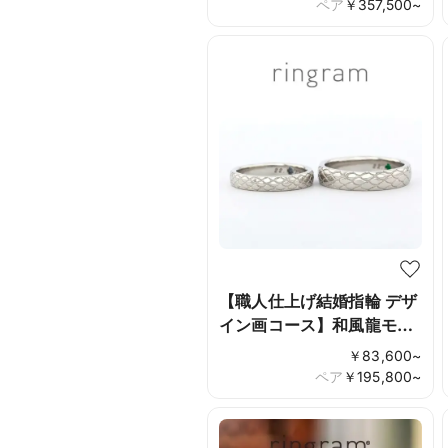
ペア
￥
357,500
~
【職人仕上げ結婚指輪 デザ
イン画コース】和風龍モ
チーフ
￥
83,600
~
ペア
￥
195,800
~