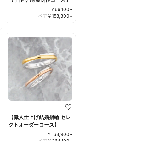
￥
66,100
~
ペア
￥
158,300
~
【職人仕上げ結婚指輪 セレ
クトオーダーコース】
￥
163,900
~
ペア
￥
364,100
~