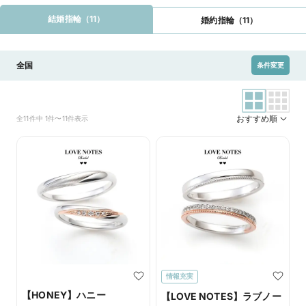
結婚指輪（11）
婚約指輪（11）
全国
条件変更
おすすめ順
全11件中 1件〜11件表示
情報充実
【HONEY】ハニー
【LOVE NOTES】ラブノー