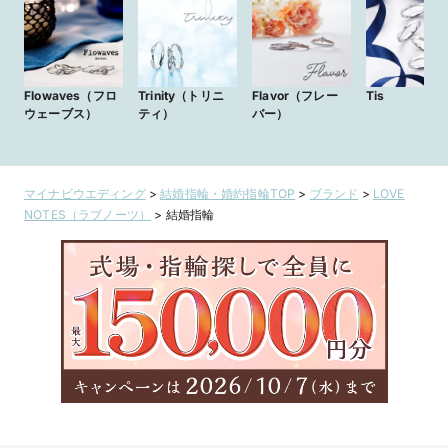
Flowaves（フロ
Trinity（トリニ
Flavor（フレー
Tis
ウェーブス）
ティ）
バー）
マイナビウエディング
>
結婚指輪・婚約指輪TOP
>
ブランド
>
LOVE
NOTES（ラブノーツ）
>
結婚指輪