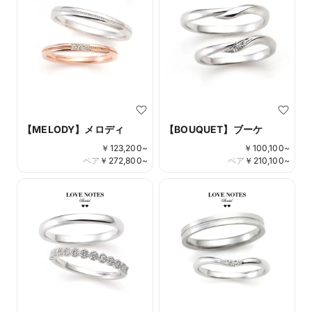
【MELODY】メロディ
【BOUQUET】ブーケ
￥
123,200
~
￥
100,100
~
ペア
￥
272,800
~
ペア
￥
210,100
~