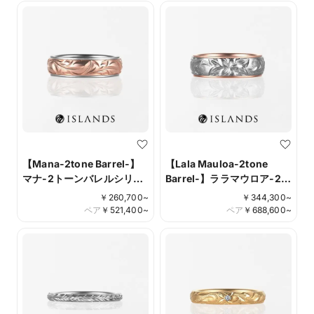
【Mana-2tone Barrel-】
【Lala Mauloa-2tone
マナ-2トーンバレルシリー
Barrel-】ララマウロア-2
ズ-
トーンバレルシリーズ-
￥
260,700
~
￥
344,300
~
ペア
￥
521,400
~
ペア
￥
688,600
~