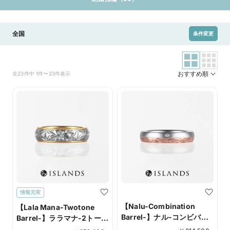
全国
条件変更
おすすめ順
全23件中 1件〜23件表示
情報充実
【Nalu-Combination
【Lala Mana-Twotone
Barrel-】ナル-コンビバレ
Barrel-】ララマナ-2トーン
ルシリーズ-
バレルシリーズ-