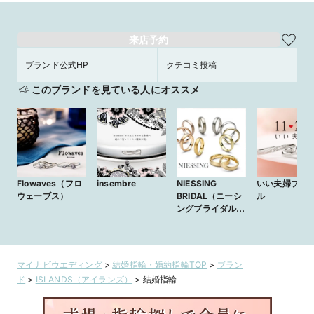
来店予約
ブランド公式HP
クチコミ投稿
このブランドを見ている人にオススメ
Flowaves（フロ
insembre
NIESSING
いい夫婦ブラ
ウェーブス）
BRIDAL（ニーシ
ル
ングブライダル）
｜
BIJOUPIKO（ビ
ジュピコ）
マイナビウエディング
>
結婚指輪・婚約指輪TOP
>
ブラン
ド
>
ISLANDS（アイランズ）
>
結婚指輪