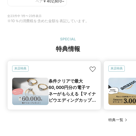
ペア
￥
402,600
~
全23件中 1件〜23件表示
※10％の消費税を含めた金額を表記しています。
SPECIAL
特典情報
来店特典
来店特典
条件クリアで最大
60,000円分の電子マ
ネーがもらえる【マイナ
ビウエディングカップル
応援キャンペーン】
特典一覧