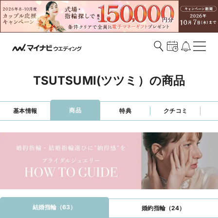
TSUTSUMI(ツツミ）の商品
商品
基本情報
特典
クチコミ
結婚指輪（63）
婚約指輪（24）