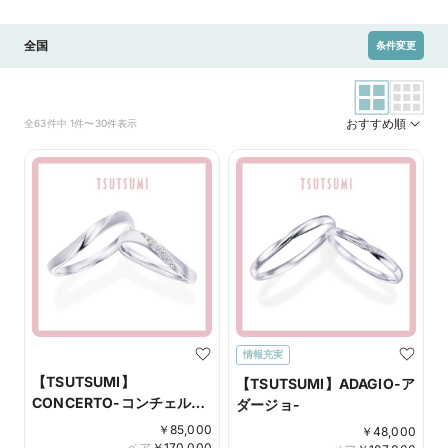
全国
条件変更
おすすめ順
全63件中 1件〜30件表示
情報充実
【TSUTSUMI】
【TSUTSUMI】ADAGIO-ア
CONCERTO-コンチェル
ダージョ-
ト-
￥
85,000
￥
48,000
ペア
￥
170,000