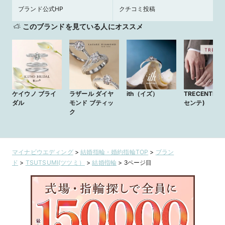
ブランド公式HP
クチコミ投稿
このブランドを見ている人にオススメ
ケイウノ ブライ
ラザール ダイヤ
ith（イズ）
TRECENTI (
ダル
モンド ブティッ
センテ)
ク
マイナビウエディング
>
結婚指輪・婚約指輪TOP
>
ブラン
ド
>
TSUTSUMI(ツツミ）
>
結婚指輪
>
3ページ目