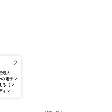
で最大
円分の電子マ
える【マ
ディング
援キャン