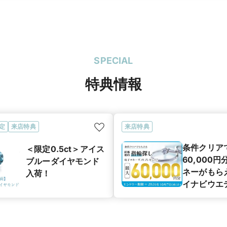
SPECIAL
特典情報
定
来店特典
来店特典
条件クリア
＜限定0.5ct＞アイス
60,000
ブルーダイヤモンド
ネーがもら
入荷！
イナビウエ
カップル応
ペーン】