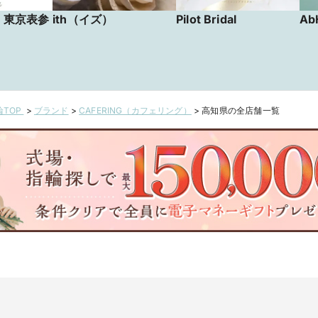
リ 東京表参
ith（イズ）
Pilot Bridal
Ab
TOP
>
ブランド
>
CAFERING（カフェリング）
>
高知県の全店舗一覧