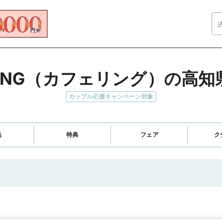
RING（カフェリング）の高
カップル応援キャンペーン対象
品
特典
フェア
ク