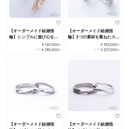
【オーダーメイド結婚指
【オーダーメイド結婚指
輪】シンプルに遊び心を加
輪】2つの素材を重ねたスタ
えてＳｕｎＤａｎｃｅ:
イリッシュなデザイン
￥
120,000
~
￥
102,000
~
【オーダーメイド結婚指
ペア
￥
255,000
~
ペア
￥
227,000
~
輪】シンプルに遊び心を加
えて 結婚指輪※W :女性用、
M :男性用 【オーダーメイ
ド結婚指
【オーダーメイド結婚指
【オーダーメイド結婚指