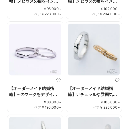
輪】メビウスの輪をイメー
輪】メビウスの輪をイメー
ジしたツイストマリッジ
ジしたツイストマリッジ
￥
95,000
~
￥
102,000
~
（ダイヤ）
ペア
￥
223,000
~
ペア
￥
204,000
~
【オーダーメイド結婚指
【オーダーメイド結婚指
輪】∞のマークをデザイン
輪】ナチュラルな雰囲気が
に落とし込んだマリッジ
魅力 -yurameki‐
￥
88,000
~
￥
105,000
~
ペア
￥
190,000
~
ペア
￥
225,000
~