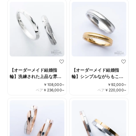
【オーダーメイド結婚指
【オーダーメイド結婚指
輪】洗練された上品な雰囲
輪】シンプルながらもこだ
気
わりを凝縮
￥
108,000
~
￥
92,000
~
ペア
￥
236,000
~
ペア
￥
220,000
~