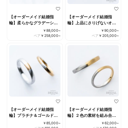
【オーダーメイド結婚指
【オーダーメイド結婚指
輪】柔らかなグラデーショ
輪】上品にさりげないオ
ンはサンダンスだけのオリ
シャレを -hitohineri-
￥
88,000
~
￥
90,000
~
ジナル
ペア
￥
258,000
~
ペア
￥
205,000
~
【オーダーメイド結婚指
【オーダーメイド結婚指
輪】プラチナ＆ゴールドの
輪】２色の素材を組み合わ
コンビ
せたマット仕上げ-
￥
85,000
~
￥
62,000
~
awaseru-