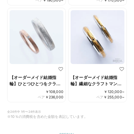
ペア
￥
190,000
~
ペア
￥
170,000
~
【オーダーメイド結婚指
【オーダーメイド結婚指
輪】ひとつひとつをクラフ
輪】繊細なクラフトマンの
トマンが彫り込む格子模様
技術を凝縮
￥
108,000
￥
120,000
~
のマリッジ
ペア
￥
236,000
ペア
￥
255,000
~
全24件中 1件〜24件表示
※10％の消費税を含めた金額を表記しています。