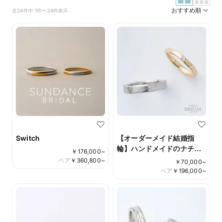
おすすめ順
全24件中 1件〜24件表示
Switch
【オーダーメイド結婚指
輪】ハンドメイドのナチュ
￥
176,000
~
ラルな風合い
ペア
￥
360,800
~
￥
70,000
~
ペア
￥
196,000
~