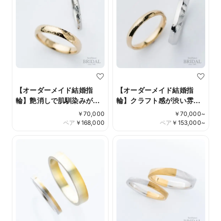
【オーダーメイド結婚指
【オーダーメイド結婚指
輪】艶消しで肌馴染みが良
輪】クラフト感が渋い雰囲
いクラフトリング
気を演出
￥
70,000
￥
70,000
~
ペア
￥
168,000
ペア
￥
153,000
~