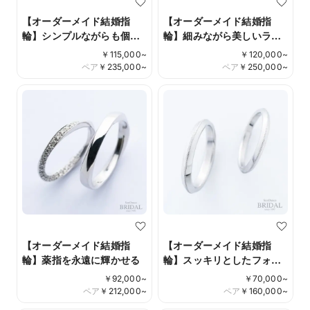
【オーダーメイド結婚指
【オーダーメイド結婚指
輪】シンプルながらも個性
輪】細みながら美しいライ
が光る
ン】エタニティーリング
￥
115,000
~
￥
120,000
~
ペア
￥
235,000
~
ペア
￥
250,000
~
【オーダーメイド結婚指
【オーダーメイド結婚指
輪】薬指を永遠に輝かせる
輪】スッキリとしたフォル
ムがモードな雰囲気を醸し
￥
92,000
~
￥
70,000
~
出す
ペア
￥
212,000
~
ペア
￥
160,000
~