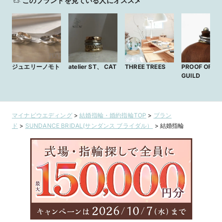
このブランドを見ている人にオススメ
ジュエリーノモト
atelier ST、 CAT
THREE TREES
PROOF OF
GUILD
マイナビウエディング
>
結婚指輪・婚約指輪TOP
>
ブラン
ド
>
SUNDANCE BRIDAL(サンダンス ブライダル）
>
結婚指輪