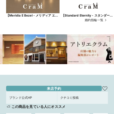
【Meridia E Bezel - メリディア エン
【Standard Eternity - スタンダー
ゲージ ベゼル】アンティーク調のデザ
ド・エタニティ】普段着けしやすい
婚約指輪一覧
インエンゲージリング｜Atelier CraM
道エタニティ｜Atelier CraM
来店予約
ブランド公式HP
クチコミ投稿
この商品を見ている人にオススメ