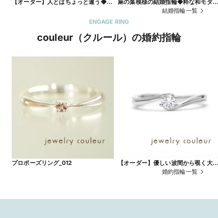
【オーダー】人とはちょっと違う◆こ
麻の葉模様の結婚指輪◆粋な和モダ
だわりの純プラチナリング_004
_101
結婚指輪一覧
ENGAGE RING
couleur（クルール）の婚約指輪
プロポーズリング_012
【オーダー】優しい波間から覗く大
の煌めき_163
婚約指輪一覧