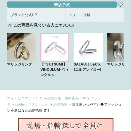
来店予約
ブランド公式HP
クチコミ投稿
この商品を見ている人にオススメ
マリッジリング
【TSUTSUMI】
SALVIA｜L&Co.
マリッジリン
VINCULUM-ウィ
(エルアンドコー)
ンクルム-
マイナビウエディング
>
結婚指輪・婚約指輪TOP
>
ブラン
ド
>
couleur（クルール）
>
結婚指輪
>
普段使いしやすい◆ファッショ
ンを選ばない結婚指輪_011