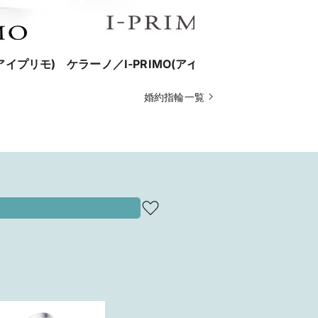
(アイプリモ)
ケラーノ／I-PRIMO(アイプリモ)
トゥインク
【HOSHI 
婚約指輪一覧