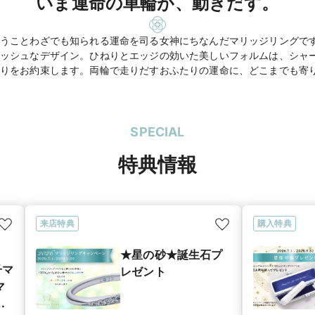
いま運命の車輪が、動きだす。
うことわざでも知られる運命を司る女神にちなんだマリッジリングで
ッシュなデザイン。ひねりとエッジの効いた美しいフォルムは、シャ
りをお約束します。両輪で走りだすおふたりの運命に、どこまでも寄
SPECIAL
特典情報
来店特典
購入特典
★星の砂★誕生石プ
子マ
レゼント
マ
グ