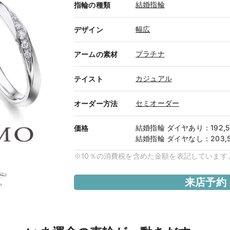
結婚指輪
指輪の種類
幅広
デザイン
プラチナ
アームの素材
カジュアル
テイスト
セミオーダー
オーダー方法
結婚指輪
ダイヤあり
：
192,
価格
結婚指輪
ダイヤなし
：
203,
※10％の消費税を含めた金額を表記しています
来店予約