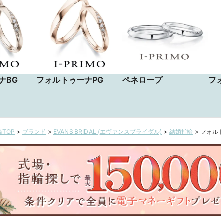
ナBG
フォルトゥーナPG
ペネロープ
フ
TOP
>
ブランド
>
EVANS BRIDAL (エヴァンスブライダル)
>
結婚指輪
>
フォルト