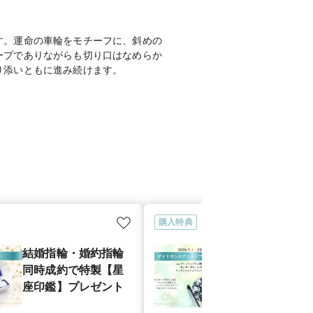
す。運命の車輪をモチーフに、斜めの
ープでありながらも切り口はなめらか
り添いともに進み続けます。
購入特典
結婚指輪・婚約指輪
★星の砂★婚
同時成約で特製【星
ご成約特典
座印鑑】プレゼント