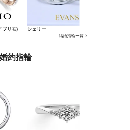
イプリモ)
シェリー
ヘラクレス／
結婚指輪一覧
の婚約指輪