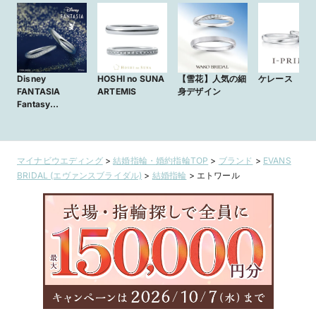
Disney
HOSHI no SUNA
【雪花】人気の細
ケレース
FANTASIA
ARTEMIS
身デザイン
Fantasy
Magic ～幻想的
な魔法～
マイナビウエディング
>
結婚指輪・婚約指輪TOP
>
ブランド
>
EVANS
BRIDAL (エヴァンスブライダル)
>
結婚指輪
>
エトワール