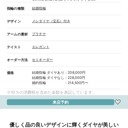
結婚指輪
指輪の種類
メレダイヤ（宝石）付き
デザイン
プラチナ
アームの素材
エレガント
テイスト
セミオーダー
オーダー方法
結婚指輪
ダイヤあり
：
208,000円
価格
結婚指輪
ダイヤなし
：
228,000円
婚約指輪
：
214,500円〜
※10％の消費税を含めた金額を表記しています。
来店予約
優しく品の良いデザインに輝くダイヤが美しい