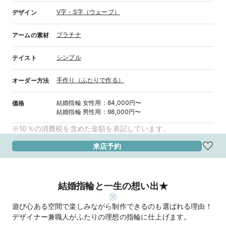
V字・S字（ウェーブ）
デザイン
プラチナ
アームの素材
シンプル
テイスト
手作り（ふたりで作る）
オーダー方法
結婚指輪
女性用
：
84,000円〜
価格
結婚指輪
男性用
：
98,000円〜
※10％の消費税を含めた金額を表記しています。
来店予約
結婚指輪と一生の想い出★
遊び心ある空間で楽しみながら制作できるのも選ばれる理由！
デザイナー兼職人がふたりの理想の指輪に仕上げます。