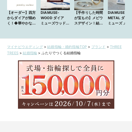
【オーダー】四方
DIAMUSE-
【手作りした時間
DIAMUSE-
からダイアが煌め
WOOD ダイア
が宝もの】メビウ
METAL ダイア
く！◆華やかなこ
ミューズウッド｜
スデザイン！結婚
ミューズ メタ
だわり結婚指輪
宙に浮くダイヤモ
指輪はリーズナブ
｜記憶に残る
_140
ンドリング
ルな手作りで
ライズプロポ
マイナビウエディング
>
結婚指輪・婚約指輪TOP
>
ブランド
>
THREE
TREES
>
結婚指輪
>
ふたりでつくる結婚指輪