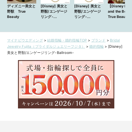
ディズニー美女と
[Disney] 美女と
[Disney] 美女と
【Disney Bea
野獣 True
野獣/エンゲージ
野獣/エンゲージ
and the Beas
Beauty
リング-
リング-
True Beauty
Ballroom-
Ballroom-
実の美しさ‐】
ルと野獣の想
繋がる美しく
的なシーンを 
マイナビウエディング
>
結婚指輪・婚約指輪TOP
>
ブランド
>
Bridal
メージしたロ
Jewelry Fujita（ブライダルジュエリーフジタ）
>
婚約指輪
>
[Disney]
ティックなデ
美女と野獣/エンゲージリング-Ballroom-
ンしたセット
グ