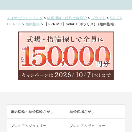
マイナビウエディング
>
結婚指輪・婚約指輪TOP
>
ブランド
>
SALON
DE NOJI
>
婚約指輪
>
【I-PRIMO】polaris (ポラリス) （婚約指輪）
婚約指輪・結婚指輪さがし
結婚式場さがし
プレミアムジュエリー
プレミアムヴェニュー