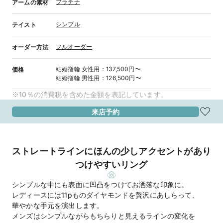
プラチナ
アームの素材
シンプル
テイスト
フルオーダー
オーダー方法
結婚指輪
女性用
：
137,500円〜
価格
結婚指輪
男性用
：
126,500円〜
※10％の消費税を含めた金額を表記しています。
来店予約
ストレートラインにほんの少しアクセントがあり
つけやすいリング
シンプルな中にも表面に凹凸をつけてお洒落な印象に。
レディースには11pものダイヤモンドを贅沢にあしらって、
華やかな手元を演出します。
メンズはシンプルながらもちらりと見えるラインの変化を