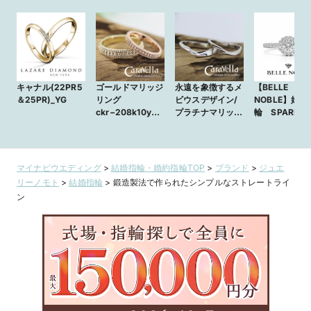
キャナル(22PR5
ゴールドマリッジ
永遠を象徴するメ
【BELLE
＆25PR)_YG
リング
ビウスデザイン/
NOBLE】婚約
ckr−208k10yg+
プラチナマリッジ
輪 SPARK
209k10pg
リング ckr-
139+140
マイナビウエディング
>
結婚指輪・婚約指輪TOP
>
ブランド
>
ジュエ
リーノモト
>
結婚指輪
>
鍛造製法で作られたシンプルなストレートライ
ン