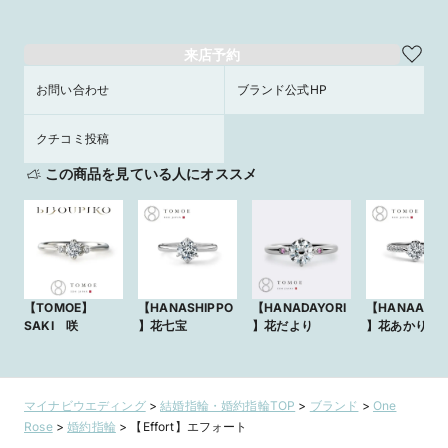
来店予約
お問い合わせ
ブランド公式HP
クチコミ投稿
この商品を見ている人にオススメ
【TOMOE】
【HANASHIPPO
【HANADAYORI
【HANAAKAR
SAKI 咲
】花七宝
】花だより
】花あかり
マイナビウエディング
>
結婚指輪・婚約指輪TOP
>
ブランド
>
One
Rose
>
婚約指輪
>
【Effort】エフォート