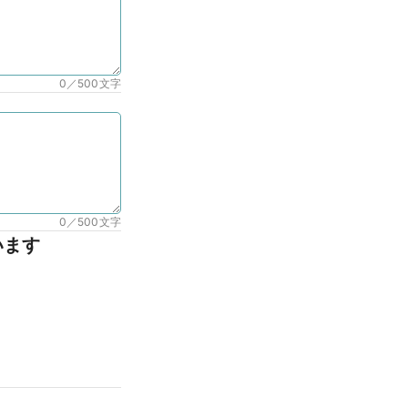
0／500
文字
0／500
文字
います