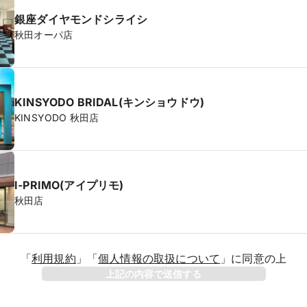
銀座ダイヤモンドシライシ
秋田オーパ店
KINSYODO BRIDAL(キンショウドウ)
KINSYODO 秋田店
I-PRIMO(アイプリモ)
秋田店
「
利用規約
」
「
個人情報の取扱について
」
に同意の上
上記の内容で送信する