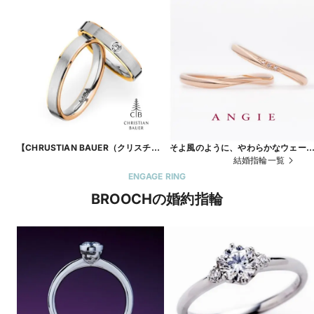
【CHRUSTIAN BAUER（クリスチャ
そよ風のように、やわらかなウェー
ンバウアー）：
ライン onse 11 メッセンジャー
結婚指輪一覧
No.241282/273638】ドイツ製の丈
ENGAGE RING
夫で着け心地のいいかっこいい結婚指
BROOCHの婚約指輪
輪