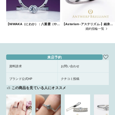
【NIWAKA（にわか）：八重霞（やえ
【Asterism-アステリズム‐】細身が
がすみ）】クラシックな雰囲気が人気
かわいい星モチーフの人気セットリ
婚約指輪一覧
のオシャレでかわいいエンゲージリン
グ
グ
来店予約
資料請求
お問い合わせ
ブランド公式HP
クチコミ投稿
この商品を見ている人にオススメ