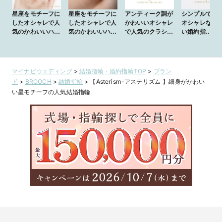
星座をモチーフに
星座をモチーフに
アンティーク調が
シンプルで人
したオシャレで人
したオシャレで人
かわいいオシャレ
オシャレなか
気のかわいいハー
気のかわいいハー
で人気のクラシカ
い婚約指
フエタニティリン
フエタニティリン
ルなハーフエタニ
輪 ”Asterism
グ ”Vega” ヴェ
グ ”Vega” ヴェ
ティリング “D-
アステリズム
ガ
ガ
Line Star
Classic” ディー
マイナビウエディング
>
結婚指輪・婚約指輪TOP
>
ブラン
ライン スター
ド
>
BROOCH
>
結婚指輪
>
【Asterism-アステリズム‐】細身がかわい
クラシック
い星モチーフの人気結婚指輪