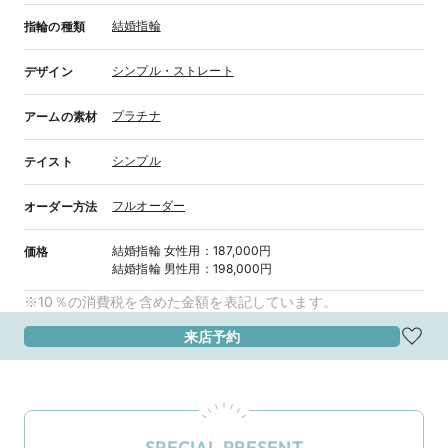
結婚指輪
指輪の種類
シンプル・ストレート
デザイン
プラチナ
アームの素材
シンプル
テイスト
フルオーダー
オーダー方法
結婚指輪
女性用
：
187,000円
価格
結婚指輪
男性用
：
198,000円
※10％の消費税を含めた金額を表記しています。
来店予約
SPECIAL PRESENT