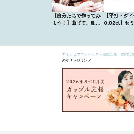
【自分たちで作ってみ
【平打・ダイ
よう！】曲げて、叩い
0.02ct】セ
て作る鍛造リング！
ダー 純チタ
ずっと愛せる結婚指輪
アリングm-0
マイナビウエディング
>
結婚指輪・婚約指輪
のマリッジリング