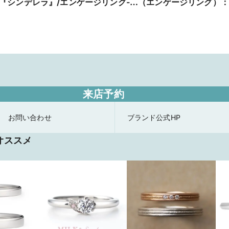
『シンデレラ』/エンゲージリング-
（エンゲージリング）：L
Fortunate Pumpkin Carriage-
EYE】エレガント感溢
な女性にピッタリのエン
グ
来店予約
お問い合わせ
ブランド公式HP
オススメ