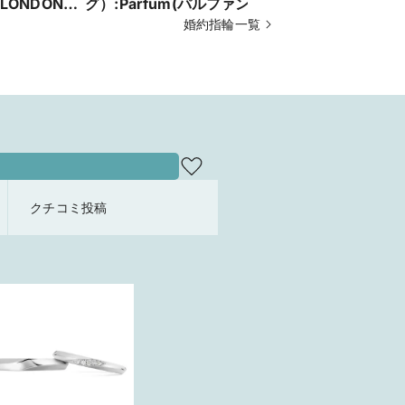
ONDON
グ）:Parfum(パルファン) 】ミルグ
Comet（コ
れるオシャレ
レインデザインの大人可愛いエン
婚約指輪一覧
新潟発上陸
ゲージリン
ゲージリング
スタイリッ
クチコミ投稿