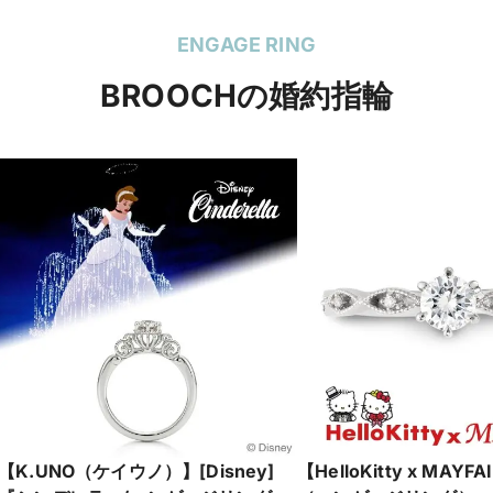
い dos 02 優しさ
でかわいいデザインのse
和 ANGIEアンジー
ENGAGE RING
BROOCHの婚約指輪
【K.UNO（ケイウノ）】[Disney]
【HelloKitty x MAY