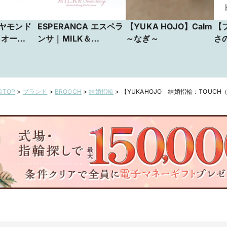
ヤモンド
ESPERANCA エスペラ
【YUKA HOJO】Calm
【
ミオー
ンサ｜MILK＆
～なぎ～
さ
ン平打ペ
Strawberry
体
25
リ
TOP
>
ブランド
>
BROOCH
>
結婚指輪
>
【YUKAHOJO 結婚指輪：TOU