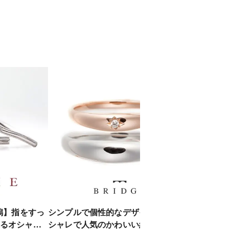
潟】指をすっ
シンプルで個性的なデザインがオ
【Rosett
るオシャレ
シャレで人気のかわいい結婚指輪
GROVE