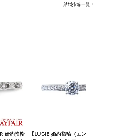
is【06】平
Mild Moon 月光
結婚指輪一覧
歩幅が、だ
歩く早さは
されたデザ
FAIR 婚約指輪
【LUCIE 婚約指輪（エンゲージリン
【YUKA