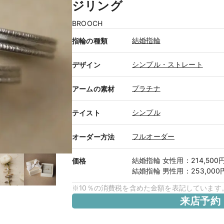
ジリング
BROOCH
結婚指輪
指輪の種類
シンプル・ストレート
デザイン
プラチナ
アームの素材
シンプル
テイスト
フルオーダー
オーダー方法
結婚指輪
女性用
：
214,500
価格
結婚指輪
男性用
：
253,00
※10％の消費税を含めた金額を表記しています
来店予約