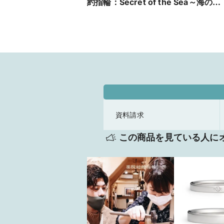
約指輪：Secret of the Sea～海の秘
密～】指を綺麗に見せる人気のコン
ビネーションデザインの可愛いエン
ゲージリング
資料請求
この商品を見ている人に