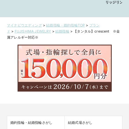
リッジリング
マイナビウエディング
>
結婚指輪・婚約指輪TOP
>
ブラン
ド
>
FUJISHIMA JEWELRY
>
結婚指輪
>
【タンタル】crescent ※金
属アレルギー対応※
婚約指輪・結婚指輪さがし
結婚式場さがし