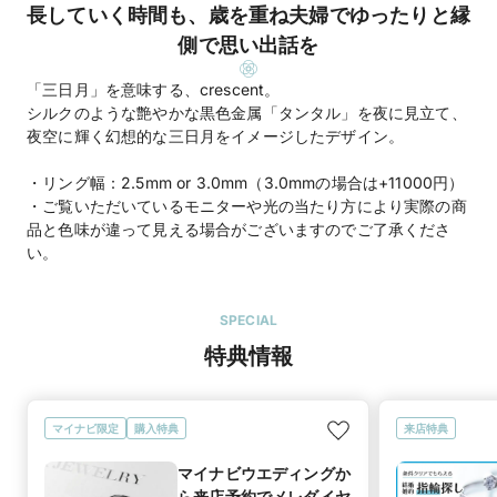
長していく時間も、歳を重ね夫婦でゆったりと縁
側で思い出話を
「三日月」を意味する、crescent。
シルクのような艶やかな黒色金属「タンタル」を夜に見立て、
夜空に輝く幻想的な三日月をイメージしたデザイン。
・リング幅：2.5mm or 3.0mm（3.0mmの場合は+11000円）
・ご覧いただいているモニターや光の当たり方により実際の商
品と色味が違って見える場合がございますのでご了承くださ
い。
SPECIAL
特典情報
マイナビ限定
購入特典
来店特典
マイナビウエディングか
ら来店予約でメレダイヤ