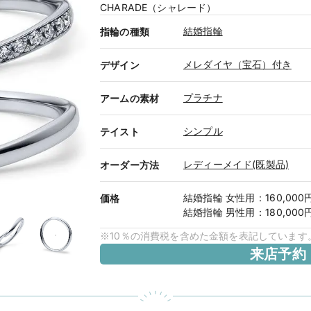
CHARADE（シャレード）
結婚指輪
指輪の種類
メレダイヤ（宝石）付き
デザイン
プラチナ
アームの素材
シンプル
テイスト
レディーメイド(既製品)
オーダー方法
結婚指輪
女性用
：
160,000
価格
結婚指輪
男性用
：
180,000
※10％の消費税を含めた金額を表記しています
来店予約