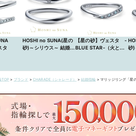
UNA
HOSHI no SUNA(星の
【星の砂】ヴェスタ -
HO
スタ
砂)～シリウス～ 結婚指
BLUE STAR-（火と炉
砂
輪【JKPLANET銀座・
の女神／太陽系の小惑
輪【
銀座2丁目・表参道原
星）～ 手をつない
銀
宿・上野御徒町・横浜
で、ふたりで歩む ～
宿
元町・大宮・名古屋
元
TOP
>
ブランド
>
CHARADE（シャレード）
>
結婚指輪
>
マリッジリング「星の
栄・大阪梅田・京都四
栄
条烏丸・福岡天神・熊
条
本】
本