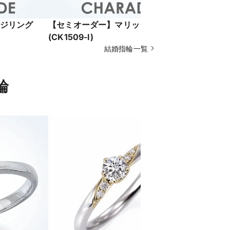
ジリング
【セミオーダー】マリッジリング
【セミオー
(CK1509-I)
(CK1475-
結婚指輪一覧
輪