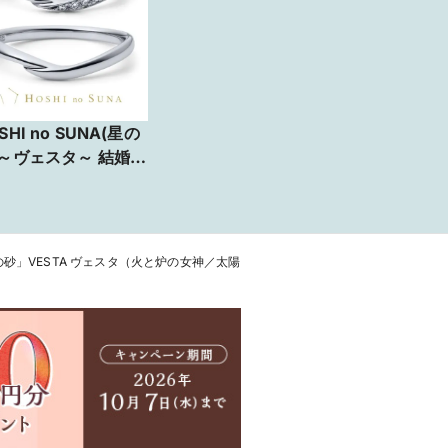
SHI no SUNA(星の
)～ヴェスタ～ 結婚指
JKPLANET銀座・
座2丁目・表参道原
・上野御徒町・横浜
町・大宮・名古屋
砂」VESTA ヴェスタ（火と炉の女神／太陽
・大阪梅田・京都四
烏丸・福岡天神・熊
】