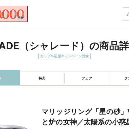
RADE（シャレード）の商品
カップル応援キャンペーン対象
品
特典
フェア
ク
マリッジリング「星の砂」V
と炉の女神／太陽系の小惑