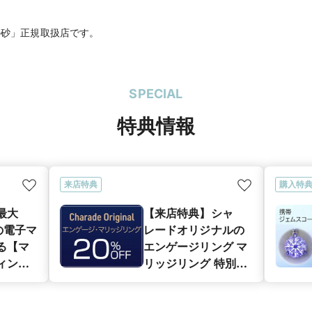
 星の砂」正規取扱店です。
SPECIAL
特典情報
来店特典
購入特
最大
【来店特典】シャ
分の電子マ
レードオリジナルの
る【マ
エンゲージリング マ
ィング
リッジリング 特別優
キャン
待割引 20％OFF