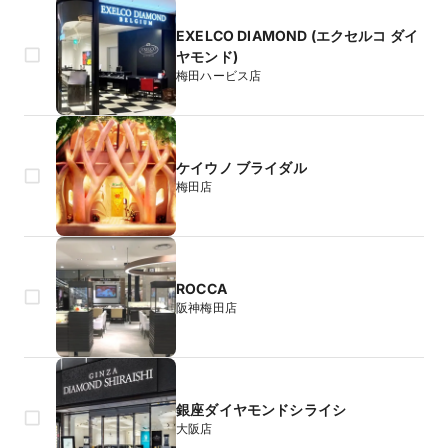
EXELCO DIAMOND (エクセルコ ダイ
ヤモンド)
梅田ハービス店
ケイウノ ブライダル
梅田店
ROCCA
阪神梅田店
銀座ダイヤモンドシライシ
大阪店