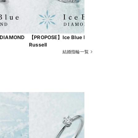
 DIAMOND
【PROPOSE】Ice Blue DIAMOND
【PROPOS
Russell
Shimmer
結婚指輪一覧