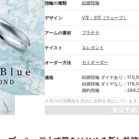
結婚指輪
指輪の種類
V字・S字（ウェーブ）
デザイン
プラチナ
アームの素材
エレガント
テイスト
セミオーダー
オーダー方法
結婚指輪
ダイヤあり
：
170,
価格
結婚指輪
ダイヤなし
：
176,
婚約指輪
：
286
※10％の消費税を含めた金額を表記しています
来店予約