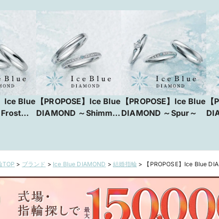
Ice Blue
【PROPOSE】Ice Blue
【PROPOSE】Ice Blue
【P
Frost
DIAMOND ～Shimmer
DIAMOND ～Spur～
DI
～
Mo
TOP
>
ブランド
>
Ice Blue DIAMOND
>
結婚指輪
>
【PROPOSE】Ice Blue DI