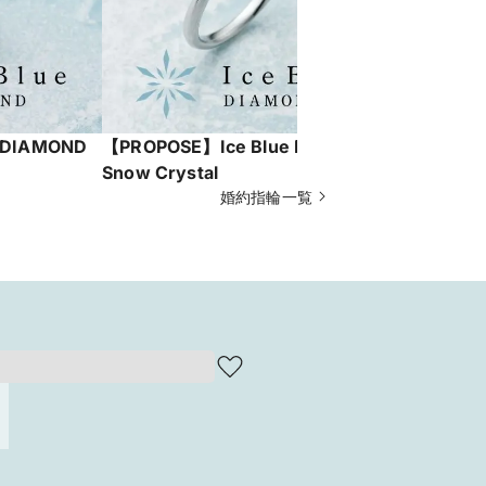
 DIAMOND
【PROPOSE】Ice Blue DIAMOND
【PROPOS
Snow Crystal
Thaw
婚約指輪一覧