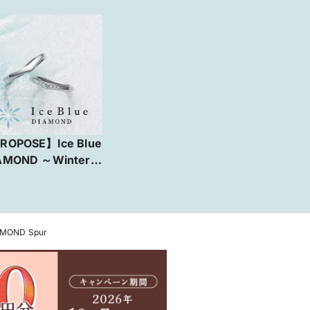
ROPOSE】Ice Blue
AMOND ～Winter
rning～
AMOND Spur