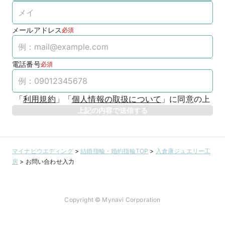
メールアドレス
必須
電話番号
必須
「
利用規約
」
「
個人情報の取扱について
」
に同意の上
上記の内容で送信する
マイナビウエディング
>
結婚指輪・婚約指輪TOP
>
入倉康ジュエリー工
房
>
お問い合わせ入力
Copyright © Mynavi Corporation