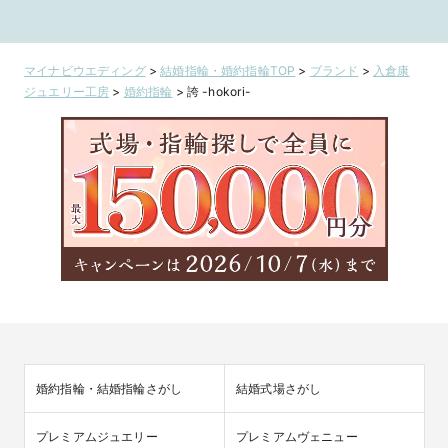
マイナビウエディング
>
結婚指輪・婚約指輪TOP
>
ブランド
>
入倉康
ジュエリー工房
>
婚約指輪
>
誇 -hokori-
婚約指輪・結婚指輪さがし
結婚式場さがし
プレミアムジュエリー
プレミアムヴェニュー