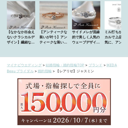
【なかなか出会え
【アンティークな
サイドメレが流線
ミル打ちがク
ないクラシカルデ
装いが叶う】アン
的で美しく人気の
カルで上品な
ザイン】繊細な装
ティークな装いが
ウェーブデザイン
気に、アンテ
飾が美しいエン
叶うエンゲージ★
エンゲージリング
ク調のソリテ
ゲージ
☆
リング【エレ
ト・アンティ
ク】ruida fum
マイナビウエディング
>
結婚指輪・婚約指輪TOP
>
ブランド
>
IKEDA
Beau ブライダル
>
婚約指輪
>
【レアリゼ】ジャスミン