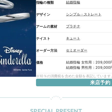
結婚指輪
指輪の種類
シンプル・ストレート
デザイン
プラチナ
アームの素材
キュート
テイスト
セミオーダー
オーダー方法
結婚指輪
女性用
：
209,000
価格
結婚指輪
男性用
：
209,000
※10％の消費税を含めた金額を表記しています
来店予約
SPECIAL PRESENT