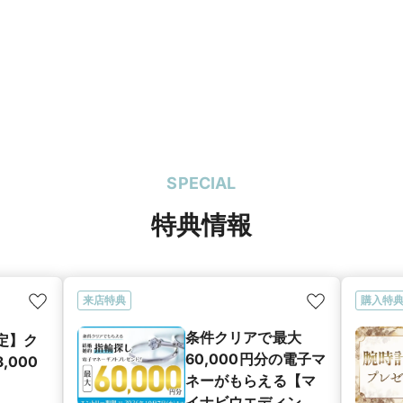
SPECIAL
特典情報
来店特典
購入特
条件クリアで最大
定】ク
60,000円分の電子マ
,000
ネーがもらえる【マ
イナビウエディング