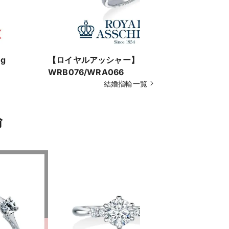
g
【ロイヤルアッシャー】
【ノクル】C
WRB076/WRA066
結婚指輪一覧
輪