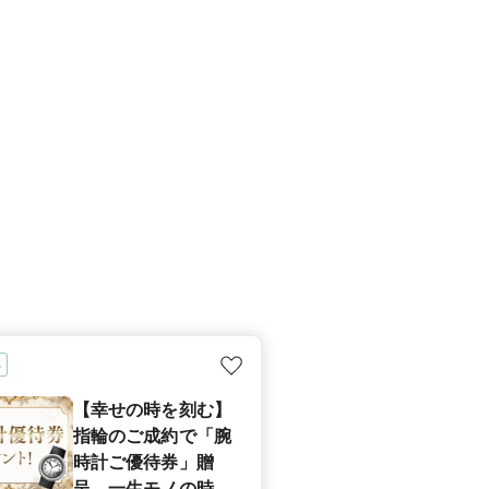
典
【幸せの時を刻む】
指輪のご成約で「腕
時計ご優待券」贈
呈。一生モノの時計