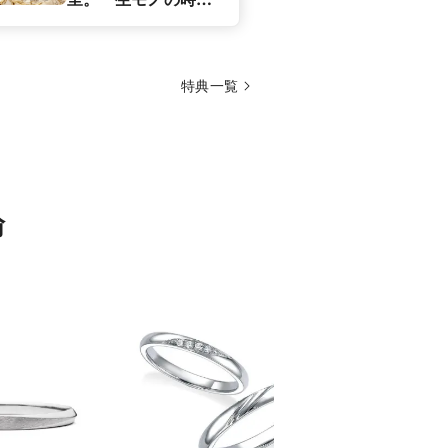
もお得に揃うチャン
ス！
特典一覧
輪