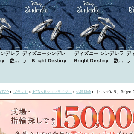
シンデレラ
ディズニーシンデレ
ディズニー シンデレラ
デ
tiny 数量
ラ Bright Destiny
Bright Destiny 数量
ラ 
限定発売
TOP
>
ブランド
>
IKEDA Beau ブライダル
>
結婚指輪
>
【シンデレラ】Bright De