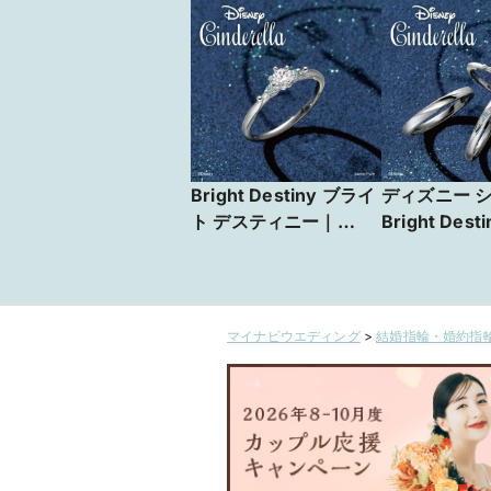
Bright Destiny ブライ
ディズニー 
ト デスティニー｜
Bright Des
Disney Cinderella
限定発売
［シンデレラ］
マイナビウエディング
>
結婚指輪・婚約指輪