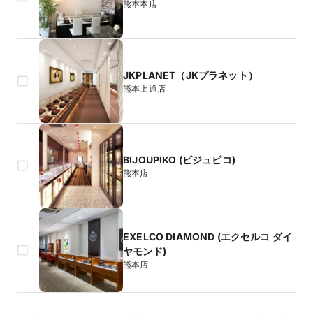
熊本本店
JKPLANET（JKプラネット）
熊本上通店
BIJOUPIKO (ビジュピコ)
熊本店
EXELCO DIAMOND (エクセルコ ダイ
ヤモンド)
熊本店