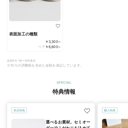
表面加工の種類
￥
3,300
~
ペア
￥
6,600
~
全9件中 1件〜9件表示
※10％の消費税を含めた金額を表記しています。
SPECIAL
特典情報
来店特典
購入特典
選べるお素材。セミオー
ダーでこだわりを込めて