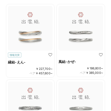
情報充実
風結-かぜ-
縁結-えん-
￥
186,800
~
￥
227,700
~
ペア
￥
385,000
~
ペア
￥
457,600
~