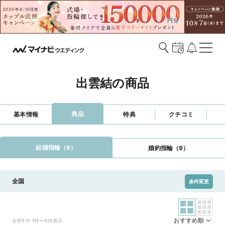
出雲結の商品
商品
基本情報
特典
クチコミ
結婚指輪（9）
婚約指輪（9）
全国
条件変更
おすすめ順
全9件中 1件〜9件表示