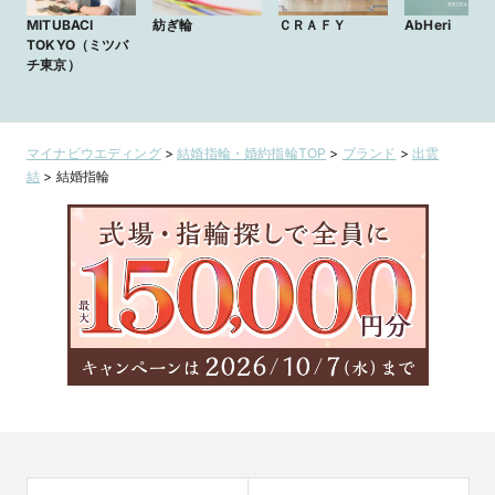
MITUBACI
紡ぎ輪
ＣＲＡＦＹ
AbHeri
TOKYO（ミツバ
チ東京）
マイナビウエディング
>
結婚指輪・婚約指輪TOP
>
ブランド
>
出雲
結
>
結婚指輪