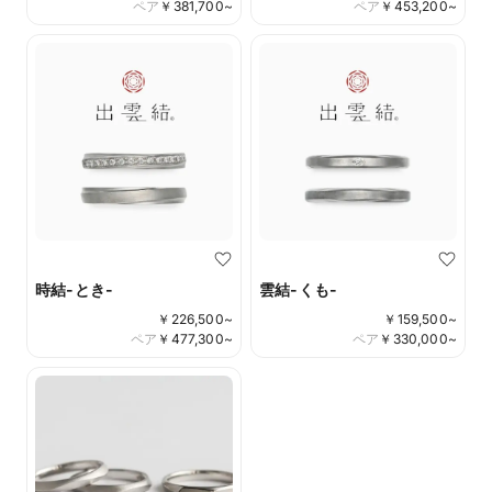
ペア
￥
381,700
~
ペア
￥
453,200
~
時結-とき-
雲結-くも-
￥
226,500
~
￥
159,500
~
ペア
￥
477,300
~
ペア
￥
330,000
~