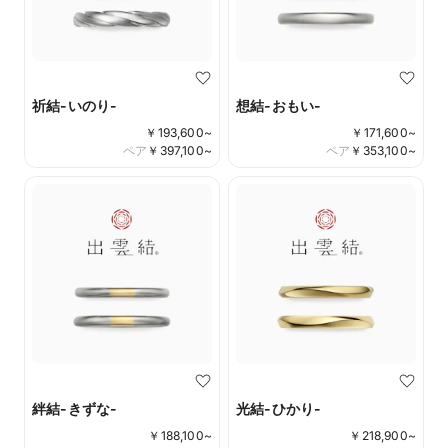
祈結-いのり-
想結-おもい-
￥
193,600
~
￥
171,600
~
ペア
￥
397,100
~
ペア
￥
353,100
~
絆結-きずな-
光結-ひかり-
￥
188,100
~
￥
218,900
~