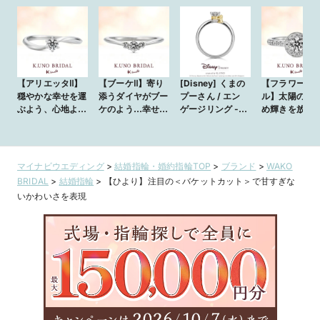
【アリエッタⅡ】
【ブーケⅡ】寄り
[Disney] くまの
【フラワーサ
穏やかな幸せを運
添うダイヤがブー
プーさん / エン
ル】太陽の光
ぶよう、心地よく
ケのよう…幸せな
ゲージリング -
め輝きを放っ
吹くそよ風をイ
気持ちをいつまで
Sweet Honey-
しく咲く花の
メージ
も
に…
マイナビウエディング
>
結婚指輪・婚約指輪TOP
>
ブランド
>
WAKO
BRIDAL
>
結婚指輪
>
【ひより】注目の＜バケットカット＞で甘すぎな
いかわいさを表現