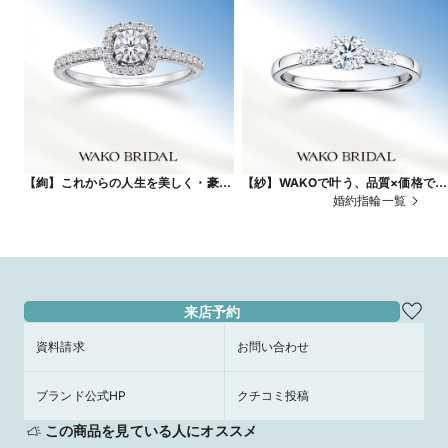
【絢】これからの人生を美しく・豪華
【紗】WAKOで叶う、品質×価格で納
に彩る
得の指輪を
婚約指輪一覧
来店予約
資料請求
お問い合わせ
ブランド公式HP
クチコミ投稿
この商品を見ている人にオススメ