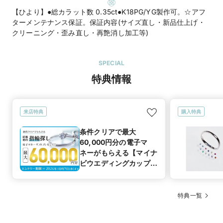
【ひより】●総カラット数 0.35ct●K18PG/YG製作可。☆アフ
ターメンテナンス保証。保証内容(サイズ直し・新品仕上げ・
クリーニング・歪み直し・再艶消し加工等)
SPECIAL
特典情報
来店特典
購入特典
条件クリアで最大
60,000円分の電子マ
ネーがもらえる【マイナ
ビウエディングカップル
応援キャンペーン】
特典一覧