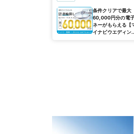
条件クリアで最大
60,000円分の電
ネーがもらえる【
イナビウエディン
カップル応援キャ
ペーン】