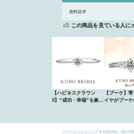
資料請求
この商品を見ている人に
【ハピネスクラウン
【ブーケ】寄
Ⅱ】“成功・幸福”を象徴
イヤがブーケ
する王冠をデザイン
輝いて。幸せ
をいつまでも
マイナビウエディング
>
結婚指輪・婚約指輪