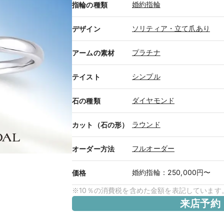
婚約指輪
指輪の種類
ソリティア・立て爪あり
デザイン
プラチナ
アームの素材
シンプル
テイスト
ダイヤモンド
石の種類
ラウンド
カット（石の形）
フルオーダー
オーダー方法
婚約指輪
：
250,000円〜
価格
※10％の消費税を含めた金額を表記しています
来店予約