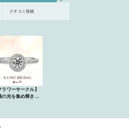
クチコミ投稿
フラワーサークル】
陽の光を集め輝きを
って美しく咲く花の
に…
る