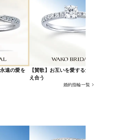
永遠の愛を
【賛歌】お互いを愛する気持ちを讃
【紫香】芳
え合う
しさを結晶
婚約指輪一覧