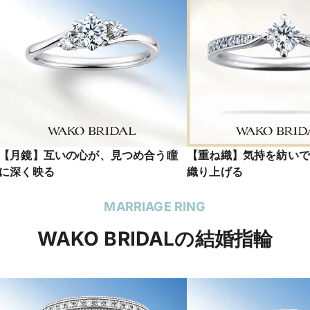
【月鏡】互いの心が、見つめ合う瞳
【重ね織】気持を紡いで
に深く映る
織り上げる
MARRIAGE RING
WAKO BRIDALの結婚指輪