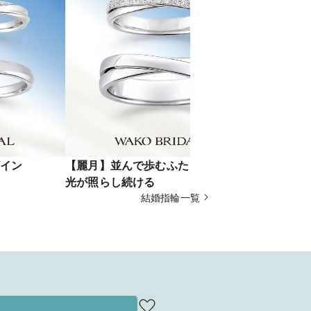
イン
【麗月】並んで歩むふたりを、月の
【光】H&
光が照らし続ける
結婚指輪一覧