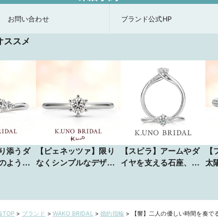
お問い合わせ
ブランド公式HP
オススメ
り添うダ
【ピェネッツァ】限り
【スピラ】アームやダ
【
のように
なくシンプルなデザイ
イヤを支える石座、爪
太
な気持ち
ン。円は満ち足りた、
に至るまで美しい螺旋
放
過不足のない形。
形のデザイン
様
TOP
>
ブランド
>
WAKO BRIDAL
>
婚約指輪
>
【響】二人の優しい時間を奏で