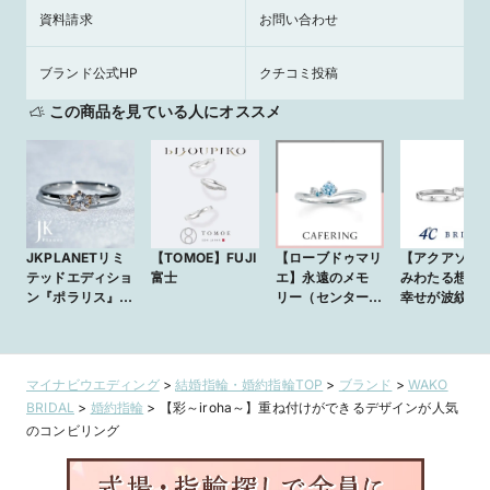
資料請求
お問い合わせ
ブランド公式HP
クチコミ投稿
この商品を見ている人にオススメ
JKPLANETリミ
【TOMOE】FUJI
【ローブドゥマリ
【アクアソア-
テッドエディショ
富士
エ】永遠のメモ
みわたる想い-
ン『ポラリス』
リー（センターダ
幸せが波紋の
JKPL-2E 婚約指
イヤモンド：アイ
に広がる
輪(エンゲージリ
スブルー）
ング)
マイナビウエディング
>
結婚指輪・婚約指輪TOP
>
ブランド
>
WAKO
BRIDAL
>
婚約指輪
>
【彩～iroha～】重ね付けができるデザインが人気
のコンビリング