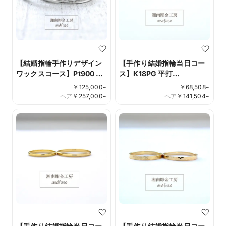
【結婚指輪手作りデザイン
【手作り結婚指輪当日コー
ワックスコース】Pt900 鏡
ス】K18PG 平打
面仕上げ ダイアモンド彫り
minamo(みなも）＊当工房
￥
125,000
~
￥
68,508
~
留め Design No.010
オリジナル仕上げ
ペア
￥
257,000
~
ペア
￥
141,504
~