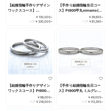
【結婚指輪手作りデザイン
【手作り結婚指輪当日コー
ワックスコース】
ス】Pt900甲丸minamo(み
Pt900/K18PG 鏡面/つや消
なも）＊当工房オリジナル
￥
130,000
~
￥
39,655
~
し仕上げコンビネーション
仕上げ
ペア
￥
330,000
~
ペア
￥
81,290
~
リング ダイアモンド彫り留
め Design No.010
【結婚指輪手作りデザイン
【手作り結婚指輪当日コー
ワックスコース】Pt900甲
ス】Pt900甲丸 ミルグレイ
丸鏡面/つや消し仕上げ ダイ
ン仕上げ
￥
98,000
~
￥
49,005
~
アモンド彫り留め Design
ペア
￥
218,000
~
ペア
￥
113,355
~
No.019