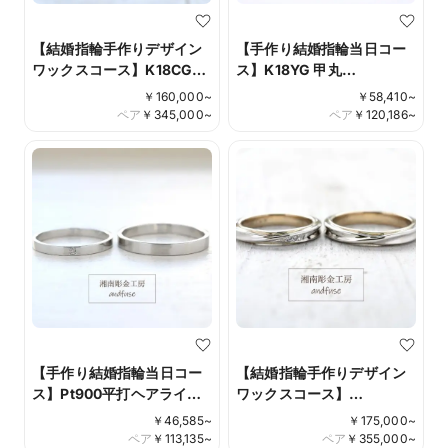
【結婚指輪手作りデザイン
【手作り結婚指輪当日コー
ワックスコース】K18CG鏡
ス】K18YG 甲丸
面仕上げ ハワイアン彫刻
minamo(みなも）＊当工房
￥
160,000
~
￥
58,410
~
Design No.012
オリジナル仕上げ
ペア
￥
345,000
~
ペア
￥
120,186
~
【手作り結婚指輪当日コー
【結婚指輪手作りデザイン
ス】Pt900平打ヘアライン
ワックスコース】
仕上げ
Pt900/K18CG 鏡面仕上げ
￥
46,585
~
￥
175,000
~
コンビネーションリング ダ
ペア
￥
113,135
~
ペア
￥
355,000
~