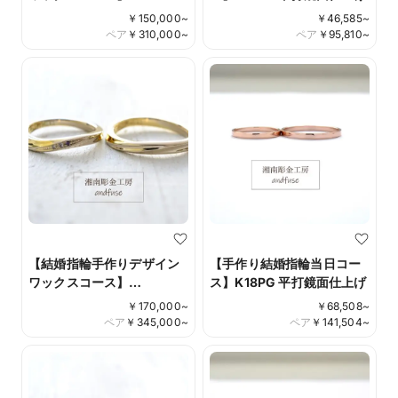
Pt900/K18CG 鏡面仕上げ
￥
150,000
~
￥
46,585
~
コンビネーションリング ダ
ペア
￥
310,000
~
ペア
￥
95,810
~
イアモンド彫り留め Design
No.010
【結婚指輪手作りデザイン
【手作り結婚指輪当日コー
ワックスコース】
ス】K18PG 平打鏡面仕上げ
K18YG/K18CG甲丸鏡面仕
￥
170,000
~
￥
68,508
~
上げ ダイアモンド/サファイ
ペア
￥
345,000
~
ペア
￥
141,504
~
ア彫り留め Design No.012