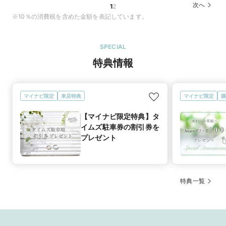
次へ
1
2
※10％の消費税を含めた金額を表記しています。
SPECIAL
特典情報
マイナビ限定
来店特典
マイナビ限定
購
【マイナビ限定特典】タ
イムズ駐車券の割引券を
プレゼント
特典一覧