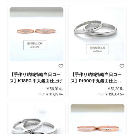
イアモンド彫り留め Design
No.010
【手作り結婚指輪当日コー
【手作り結婚指輪当日コー
ス】K18PG 甲丸鏡面仕上げ
ス】Pt900甲丸鏡面仕上げ
ダイアモンド彫り留め
￥
56,914
~
￥
51,205
~
ペア
￥
117,194
~
ペア
￥
128,645
~