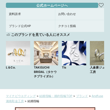
公式ホームページへ
資料請求
お問い合わせ
ブランド公式HP
クチコミ投稿
このブランドを見ている人にオススメ
L＆Co.
TAKEUCHI
Tis
入倉康ジュエ
BRIDAL（タケウ
工房
チブライダル）
マイナビウエディング
>
結婚指輪・婚約指輪TOP
>
ブランド
>
Andfuse
湘南彫金工房
>
結婚指輪