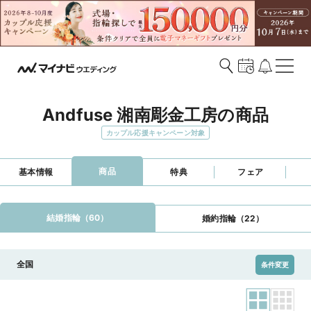
Andfuse 湘南彫金工房の商品
カップル応援キャンペーン対象
商品
基本情報
特典
フェア
結婚指輪（60）
婚約指輪（22）
全国
条件変更