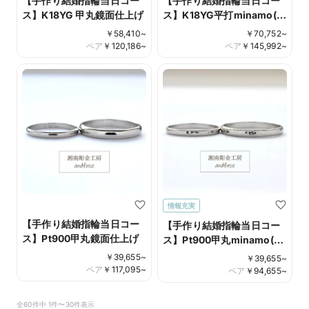
【手作り結婚指輪当日コー
【手作り結婚指輪当日コー
ス】K18YG 甲丸鏡面仕上げ
ス】K18YG平打minamo(み
なも）仕上げ＊当工房オリ
￥
58,410
~
￥
70,752
~
ジナル仕上げ
ペア
￥
120,186
~
ペア
￥
145,992
~
情報充実
【手作り結婚指輪当日コー
【手作り結婚指輪当日コー
ス】Pt900甲丸鏡面仕上げ
ス】Pt900甲丸minamo(み
なも）仕上げ＊当工房オリ
￥
39,655
~
￥
39,655
~
ジナル仕上げ
ペア
￥
117,095
~
ペア
￥
94,655
~
全60件中 1件〜30件表示