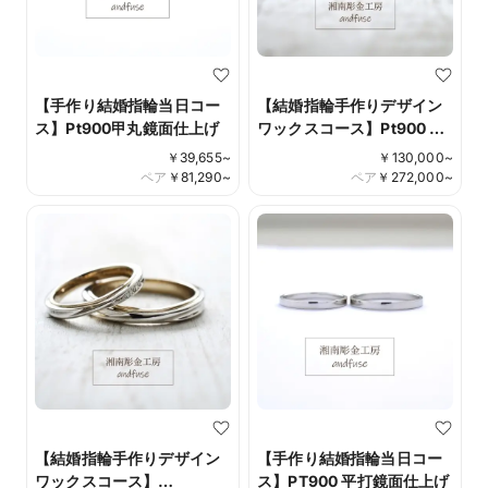
【手作り結婚指輪当日コー
【結婚指輪手作りデザイン
ス】Pt900甲丸鏡面仕上げ
ワックスコース】Pt900 鏡
面仕上げ ダイアモンド彫り
￥
39,655
~
￥
130,000
~
留め Design No.010
ペア
￥
81,290
~
ペア
￥
272,000
~
【結婚指輪手作りデザイン
【手作り結婚指輪当日コー
ワックスコース】
ス】PT900 平打鏡面仕上げ