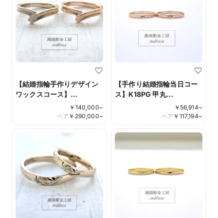
【結婚指輪手作りデザイン
【手作り結婚指輪当日コー
ワックスコース】
ス】K18PG 甲丸
K18CG/K18PGつや消し仕
minamo(みなも）＊当工房
￥
140,000
~
￥
56,914
~
上げ ダイアモンド彫り留め
オリジナル仕上げ
ペア
￥
290,000
~
ペア
￥
117,194
~
Design No.014