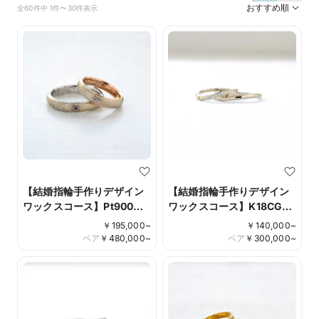
おすすめ順
全60件中 1件〜30件表示
【結婚指輪手作りデザイン
【結婚指輪手作りデザイン
ワックスコース】Pt900・
ワックスコース】K18CG甲
K18CG/K18PG つや消し仕
丸鏡面仕上げ ダイアモンド
￥
195,000
~
￥
140,000
~
上げ コンビネーションリン
彫り留め Design No.012
ペア
￥
480,000
~
ペア
￥
300,000
~
グ 桜レーザーﾋﾟﾝｸﾄﾙﾏﾘﾝ/ｻﾌｧ
ｲｱ