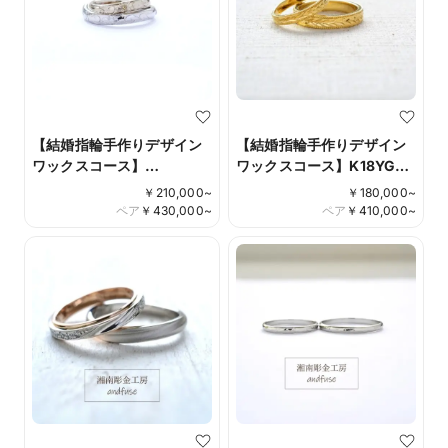
【結婚指輪手作りデザイン
【結婚指輪手作りデザイン
ワックスコース】
ワックスコース】K18YG
K18CG/Pt900 ハワイアン
Design No.spika
￥
210,000
~
￥
180,000
~
彫刻仕上げ Design No.012
ペア
￥
430,000
~
ペア
￥
410,000
~
（結婚指輪）