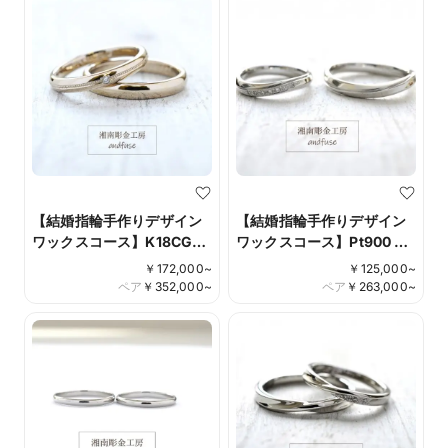
【結婚指輪手作りデザイン
【結婚指輪手作りデザイン
ワックスコース】K18CG甲
ワックスコース】Pt900 鏡
丸鏡面仕上げ ダイアモンド
面仕上げ ダイアモンド彫り
￥
172,000
~
￥
125,000
~
彫り留め ミルグレイン
留め Design No.012
ペア
￥
352,000
~
ペア
￥
263,000
~