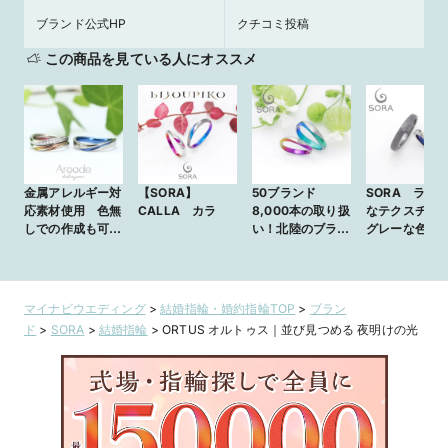
ブランド公式HP
クチコミ投稿
この商品を見ている人にオススメ
金属アレルギー対
【SORA】
50ブランド
SORA ラン
応素材使用 色無
CALLA カラ
8,000本の取り扱
なテクスチャ
しでの作成も可能
い！北陸のブライ
グレーな色味
【OASI/オアジ】
ダルリングセレク
性的なこだわ
水が豊かにあふ
トショップ
デザイン
れ、命を潤すオア
シスを表現した美
マイナビウエディング
>
結婚指輪・婚約指輪TOP
>
ブラン
しいカーブを描く
ド
>
SORA
>
結婚指輪
>
ORTUS オルトゥス｜並び見つめる 夜明けの光
結婚指輪