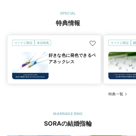
SPECIAL
特典情報
マイナビ限定
来店特典
マイナビ限定
購
好きな色に発色できるペ
アネックレス
特典一覧
MARRIAGE RING
SORAの結婚指輪