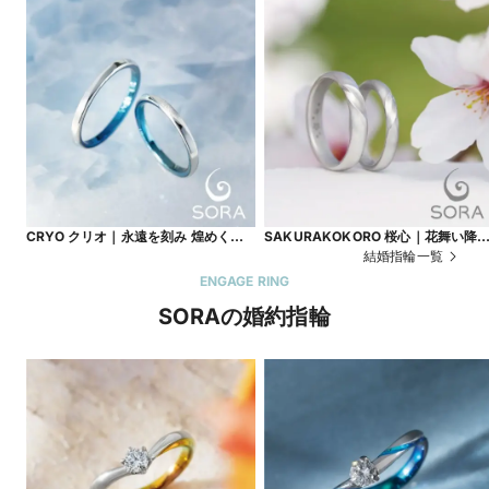
CRYO クリオ｜永遠を刻み 煌めく結
SAKURAKOKORO 桜心｜花舞い降
晶
て 心をつなぐ
結婚指輪一覧
ENGAGE RING
SORAの婚約指輪