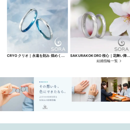
CRYO クリオ｜永遠を刻み 煌めく結
SAKURAKOKORO 桜心｜花舞い降
晶
て 心をつなぐ
結婚指輪一覧