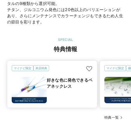
タルの9種類から選択可能。
チタン、ジルコニウム発色には20色以上のバリエーションが
あり、さらにメンテナンスでカラーチェンジもできるため人生
の節目を彩ります。
SPECIAL
特典情報
マイナビ限定
来店特典
マイナビ限定
購
好きな色に発色できるペ
アネックレス
特典一覧