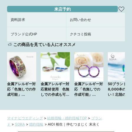
来店予約
資料請求
お問い合わせ
ブランド公式HP
クチコミ投稿
この商品を見ている人にオススメ
金属アレルギー対
金属アレルギー対
金属アレルギー対
50ブランド
応「色無しでの作
応素材使用 色無
応 「色無しでの
8,000本の取
成可能」
しでの作成も可能
作成可能」
い！北陸のブ
【ASAZAKURA/
【OASI/オアジ】
【ROSA/ロー
ダルリングセ
朝桜】着け心地の
水が豊かにあふ
ザ】側面に優雅に
トショップ
良い甲丸リングに
れ、命を潤すオア
咲き誇るロマン
桜をデザイン
シスを表現した美
チックな薔薇のデ
マイナビウエディング
>
結婚指輪・婚約指輪TOP
>
ブラン
しいカーブを描く
ザイン
ド
>
SORA
>
婚約指輪
>
AIOI 相生｜仲むつまじく 末永く
結婚指輪