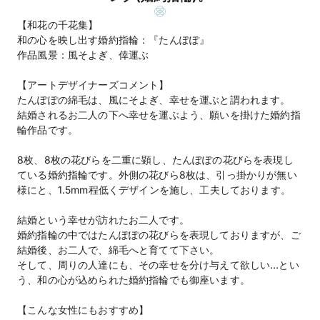
【和花の千花集】
和の心を映し出す婚約指輪：『たんぽぽ』
作品風景：風そよぎ、倖運ぶ
【アートデザイナーズコメント】
たんぽぽの綿毛は、風にそよぎ、幸せを運ぶと謂われます。
結婚されるお二人の下へ幸せを運ぶよう、願いを掛けた婚約指
輪作品です。
8枚、8枚の花びらを二重に顕し、たんぽぽの花びらを表現し
ている婚約指輪です。外側の花びら8枚は、引っ掛かりが無い
様にと、1.5mm程低くデザインを施し、工夫しております。
結婚という幸せが訪れたお二人です。
婚約指輪の中ではたんぽぽの花びらを表現しておりますが、ご
結婚後、お二人で、綿毛へと育てて下さい。
そして、周りの人達にも、その幸せを分け与えて欲しい…とい
う、和の心が込められた婚約指輪でも御座います。
【こんな女性にもおすすめ】