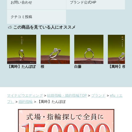
お問い合わせ
ブランド公式HP
クチコミ投稿
この商品を見ている人にオススメ
【萬時】たんぽぽ
桜
白藤
【萬時】桜
マイナビウエディング
>
結婚指輪・婚約指輪TOP
>
ブランド
>
efu（エ
フ）
>
婚約指輪
>
【萬時】たんぽぽ